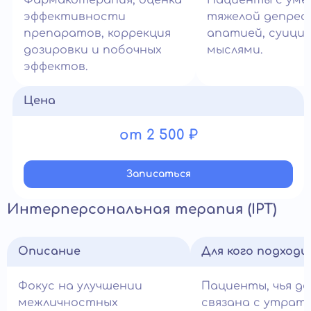
Фармакотерапия, оценка
Пациенты с уме
эффективности
тяжелой депрес
препаратов, коррекция
апатией, суици
дозировки и побочных
мыслями.
эффектов.
Цена
от 2 500 ₽
Записатьcя
Интерперсональная терапия (IPT)
Описание
Для кого подход
Фокус на улучшении
Пациенты, чья д
межличностных
связана с утрато