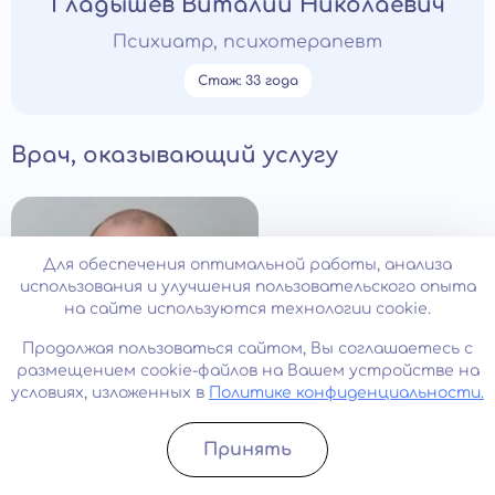
Гладышев Виталий Николаевич
Психиатр, психотерапевт
Стаж: 33 года
Врач, оказывающий услугу
Для обеспечения оптимальной работы, анализа
использования и улучшения пользовательского опыта
на сайте используются технологии cookie.
Продолжая пользоваться сайтом, Вы соглашаетесь с
размещением cookie-файлов на Вашем устройстве на
условиях, изложенных в
Политике конфиденциальности.
Стаж: 19 лет
Принять
Кисилев Михаил Тимофеевич
Записатьcя
Позвонить