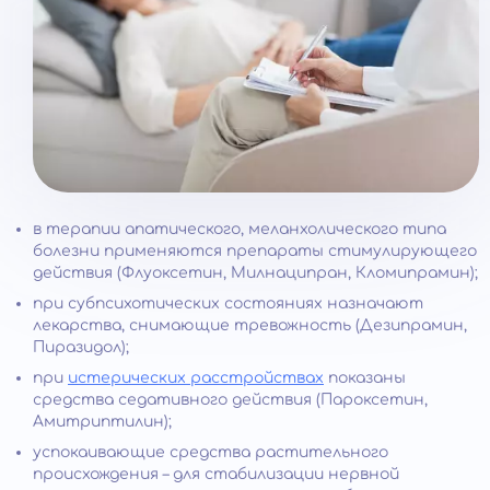
в терапии апатического, меланхолического типа
болезни применяются препараты стимулирующего
действия (Флуоксетин, Милнаципран, Кломипрамин);
при субпсихотических состояниях назначают
лекарства, снимающие тревожность (Дезипрамин,
Пиразидол);
при
истерических расстройствах
показаны
средства седативного действия (Пароксетин,
Амитриптилин);
успокаивающие средства растительного
происхождения – для стабилизации нервной