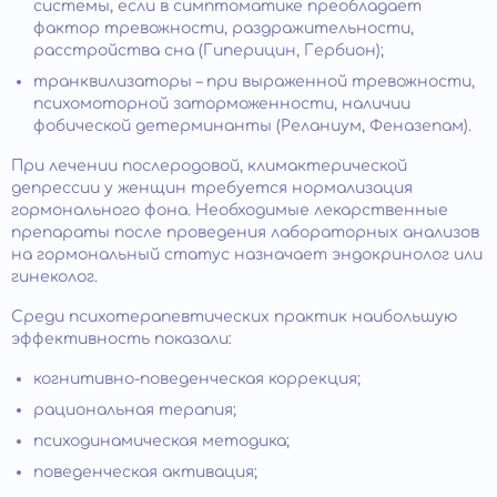
системы, если в симптоматике преобладает
фактор тревожности, раздражительности,
расстройства сна (Гиперицин, Гербион);
транквилизаторы – при выраженной тревожности,
психомоторной заторможенности, наличии
фобической детерминанты (Реланиум, Феназепам).
При лечении послеродовой, климактерической
депрессии у женщин требуется нормализация
гормонального фона. Необходимые лекарственные
препараты после проведения лабораторных анализов
на гормональный статус назначает эндокринолог или
гинеколог.
Среди психотерапевтических практик наибольшую
эффективность показали:
когнитивно-поведенческая коррекция;
рациональная терапия;
психодинамическая методика;
поведенческая активация;