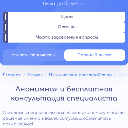
были до болезни.
Цены
Отзывы
Часто задаваемые вопросы
Узнать стоимость
Срочный вызов
Главная
Услуги
Психические расстройства
Деп
Анонимная и бесплатная
консультация специалиста
Опытные специалисты нашей клиники помогут найти
решение именно в вашей ситуации, обратитесь
прямо сейчас!