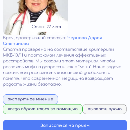
Стаж: 27 лет
Врач
, проверивший статью:
Чернова Дарья
Степанова
Статья проверена на соответствие критериям
МКБ-10/11 и протоколам лечения аффективных
расстройств. Мы создали этот материал, чтобы
развеять мифы о депрессии как о "лени". Наша задача —
помочь вам распознать химический дисбаланс и
понять, что современная медицина возвращает
радость жизни безопасно.
экспертное мнение
когда обратиться за помощью
вызвать врача
Записаться на прием