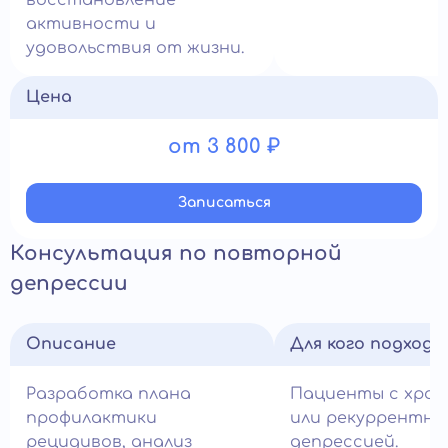
восстановление
активности и
удовольствия от жизни.
Цена
от 3 800 ₽
Записатьcя
Консультация по повторной
депрессии
Описание
Для кого подход
Разработка плана
Пациенты с хрон
профилактики
или рекуррентно
рецидивов, анализ
депрессией.