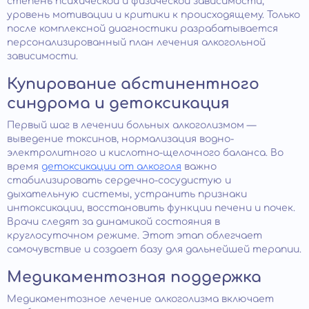
степень психической и физической зависимости,
уровень мотивации и критики к происходящему. Только
после комплексной диагностики разрабатывается
персонализированный план лечения алкогольной
зависимости.
Купирование абстинентного
синдрома и детоксикация
Первый шаг в лечении больных алкоголизмом —
выведение токсинов, нормализация водно-
электролитного и кислотно-щелочного баланса. Во
время
детоксикации от алкоголя
важно
стабилизировать сердечно-сосудистую и
дыхательную системы, устранить признаки
интоксикации, восстановить функции печени и почек.
Врачи следят за динамикой состояния в
круглосуточном режиме. Этот этап облегчает
самочувствие и создает базу для дальнейшей терапии.
Медикаментозная поддержка
Медикаментозное лечение алкоголизма включает