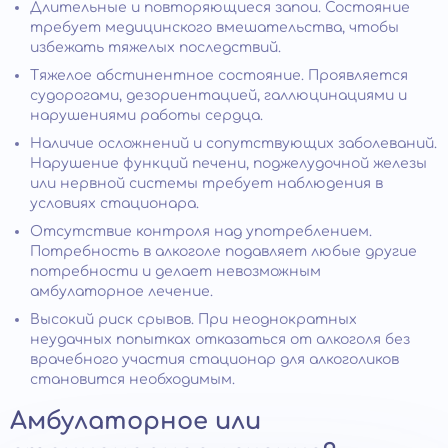
Длительные и повторяющиеся запои. Состояние
требует медицинского вмешательства, чтобы
избежать тяжелых последствий.
Тяжелое абстинентное состояние. Проявляется
судорогами, дезориентацией, галлюцинациями и
нарушениями работы сердца.
Наличие осложнений и сопутствующих заболеваний.
Нарушение функций печени, поджелудочной железы
или нервной системы требует наблюдения в
условиях стационара.
Отсутствие контроля над употреблением.
Потребность в алкоголе подавляет любые другие
потребности и делает невозможным
амбулаторное лечение.
Высокий риск срывов. При неоднократных
неудачных попытках отказаться от алкоголя без
врачебного участия стационар для алкоголиков
становится необходимым.
Амбулаторное или