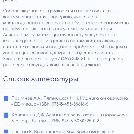
риски.
Сопровождение продолжается и после выписки —
консультационная поддержка, участие в
мотивационных встречах и наблюдение специалиста
позволяют закрепить новую модель поведения.
Лечение алкоголизма доступно круглосуточно: в
клинике доктора Гладышева понимают, насколько
важно не остаться наедине с проблемой. Мы рядом и
готовы действовать, когда требуется помощь.
Звоните по телефону +7 (499) 348-81-51 — выход есть,
даже если ситуация кажется безнадежной.
Список литературы
Портнов А.А., Пятницкая И.Н. Клиника алкоголизма.
– ЁЁ Медиа – ISBN 978-5-458-38616-6
Хритинин Д.Ф. Лекции по психиатрии и наркологии
5-е изд. – Бином – ISBN 978-5-6050725-0-8
Савина Е. Возвращение Кая: Зависимость от