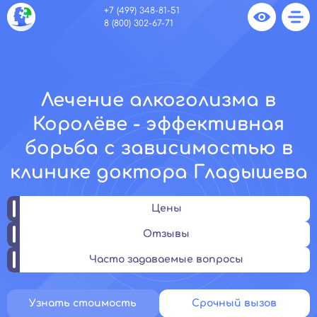
+7 (499) 348-81-51
8 (800) 302-67-71
Лечение алкоголизма в
Королёве - эффективная
борьба с зависимостью в
клинике доктора Гладышева
Цены
Отзывы
Часто задаваемые вопросы
Узнать стоимость
Срочный вызов