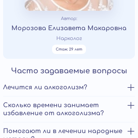
Автор:
Морозова Елизавета Макаровна
Нарколог
Стаж: 29 лет
Часто задаваемые вопросы
Лечится ли алкоголизм?
Да, алкоголизм поддается лечению. Существует
Сколько времени занимает
множество методов терапии, включая
избавление от алкоголизма?
медикаментозную терапию, психотерапию, групповые
и индивидуальные занятия, а также семейные и
социальные программы поддержки.
Не существует конкретного ответа на этот вопрос,
Помогают ли в лечении народные
потому что каждый случай алкоголизма уникален и