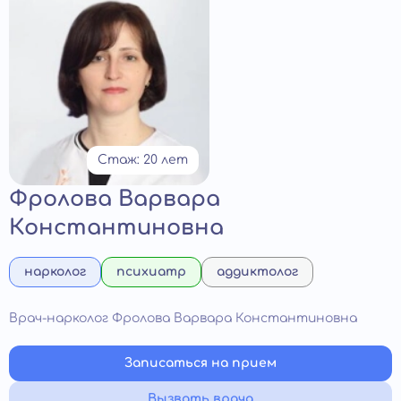
Стаж: 20 лет
Фролова Варвара
Константиновна
нарколог
психиатр
аддиктолог
Врач-нарколог Фролова Варвара Константиновна
Записаться на прием
Вызвать врача