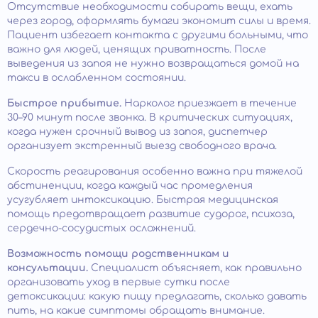
Отсутствие необходимости собирать вещи, ехать
через город, оформлять бумаги экономит силы и время.
Пациент избегает контакта с другими больными, что
важно для людей, ценящих приватность. После
выведения из запоя не нужно возвращаться домой на
такси в ослабленном состоянии.
Быстрое прибытие.
Нарколог приезжает в течение
30–90 минут после звонка. В критических ситуациях,
когда нужен срочный вывод из запоя, диспетчер
организует экстренный выезд свободного врача.
Скорость реагирования особенно важна при тяжелой
абстиненции, когда каждый час промедления
усугубляет интоксикацию. Быстрая медицинская
помощь предотвращает развитие судорог, психоза,
сердечно-сосудистых осложнений.
Возможность помощи родственникам и
консультации.
Специалист объясняет, как правильно
организовать уход в первые сутки после
детоксикации: какую пищу предлагать, сколько давать
пить, на какие симптомы обращать внимание.