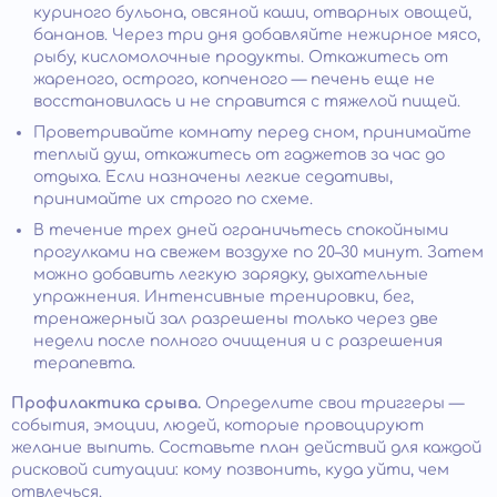
куриного бульона, овсяной каши, отварных овощей,
бананов. Через три дня добавляйте нежирное мясо,
рыбу, кисломолочные продукты. Откажитесь от
жареного, острого, копченого — печень еще не
восстановилась и не справится с тяжелой пищей.
Проветривайте комнату перед сном, принимайте
теплый душ, откажитесь от гаджетов за час до
отдыха. Если назначены легкие седативы,
принимайте их строго по схеме.
В течение трех дней ограничьтесь спокойными
прогулками на свежем воздухе по 20–30 минут. Затем
можно добавить легкую зарядку, дыхательные
упражнения. Интенсивные тренировки, бег,
тренажерный зал разрешены только через две
недели после полного очищения и с разрешения
терапевта.
Профилактика срыва.
Определите свои триггеры —
события, эмоции, людей, которые провоцируют
желание выпить. Составьте план действий для каждой
рисковой ситуации: кому позвонить, куда уйти, чем
отвлечься.