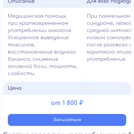
Описание
Для кого подход
Медицинская помощь
При похмельном
при кратковременном
синдроме, лёгкой
употреблении алкоголя.
средней интокси
Ускоренное выведение
плохом самочувс
токсинов,
после разового и
восстановление водного
короткого эпизо
баланса, снижение
употребления.
головной боли, тошноты,
слабости.
Цена
от 1 800 ₽
Записатьcя