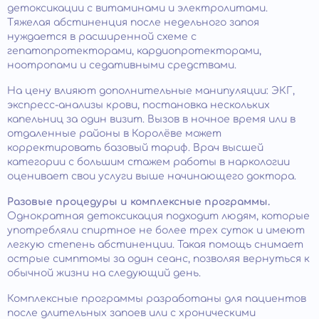
детоксикации с витаминами и электролитами.
Тяжелая абстиненция после недельного запоя
нуждается в расширенной схеме с
гепатопротекторами, кардиопротекторами,
ноотропами и седативными средствами.
На цену влияют дополнительные манипуляции: ЭКГ,
экспресс-анализы крови, постановка нескольких
капельниц за один визит. Вызов в ночное время или в
отдаленные районы в Королёве может
корректировать базовый тариф. Врач высшей
категории с большим стажем работы в наркологии
оценивает свои услуги выше начинающего доктора.
Разовые процедуры и комплексные программы.
Однократная детоксикация подходит людям, которые
употребляли спиртное не более трех суток и имеют
легкую степень абстиненции. Такая помощь снимает
острые симптомы за один сеанс, позволяя вернуться к
обычной жизни на следующий день.
Комплексные программы разработаны для пациентов
после длительных запоев или с хроническими