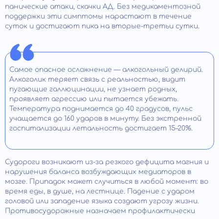
панические атаки, скачки АД. Без медикаментозной
поддержки эти симптомы нарастают в течение
суток и достигают пика на вторые-третьи сутки.
Самое опасное осложнение — алкогольный делирий.
Алкоголик теряет связь с реальностью, видит
пугающие галлюцинации, не узнает родных,
проявляет агрессию или пытается убежать.
Температура поднимается до 40 градусов, пульс
учащается до 160 ударов в минуту. Без экстренной
госпитализации летальность достигает 15–20%.
Судороги возникают из-за резкого дефицита магния и
нарушения баланса возбуждающих медиаторов в
мозге. Припадок может случиться в любой момент: во
время еды, в душе, на лестнице. Падение с ударом
головой или западение языка создают угрозу жизни.
Противосудорожные назначаем профилактически