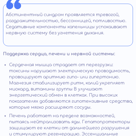
Абстинентный синдром проявляется тревогой,
раздражительностью, бессонницей, потливостью.
Седативные компоненты капельницы успокаивают
нервную систему без угнетения дыхания.
Поддержка сердца, печени и нервной системы:
Сердечная мышца страдает от перегрузки:
токсины нарушают электрическую проводимость,
провоцируют аритмию гипо- или гипертонию.
Магнезия стабилизирует ритм, калий укрепляет
миокард, витамины группы B улучшают
энергетический обмен в клетках. При высоких
показателях добавляются гипотензивные средства,
которые мягко расширяют сосуды.
Печень работает на пределе возможностей,
пытаясь нейтрализовать яды. Гепатопротекторы
защищают ее клетки от дальнейшего разрушения
и стимулируют регенерацию. Эссенциальные