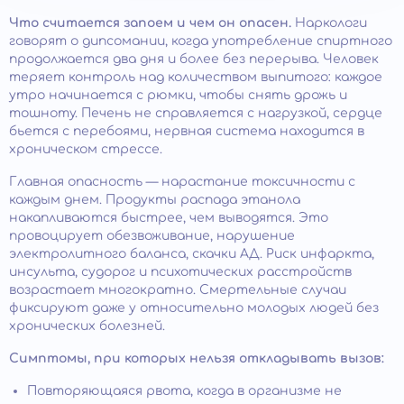
Что считается запоем и чем он опасен.
Наркологи
говорят о дипсомании, когда употребление спиртного
продолжается два дня и более без перерыва. Человек
теряет контроль над количеством выпитого: каждое
утро начинается с рюмки, чтобы снять дрожь и
тошноту. Печень не справляется с нагрузкой, сердце
бьется с перебоями, нервная система находится в
хроническом стрессе.
Главная опасность — нарастание токсичности с
каждым днем. Продукты распада этанола
накапливаются быстрее, чем выводятся. Это
провоцирует обезвоживание, нарушение
электролитного баланса, скачки АД. Риск инфаркта,
инсульта, судорог и психотических расстройств
возрастает многократно. Смертельные случаи
фиксируют даже у относительно молодых людей без
хронических болезней.
Симптомы, при которых нельзя откладывать вызов:
Повторяющаяся рвота, когда в организме не