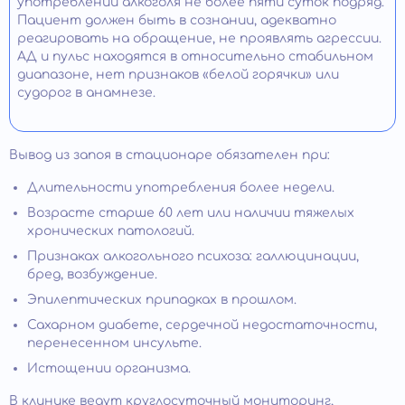
употреблении алкоголя не более пяти суток подряд.
Пациент должен быть в сознании, адекватно
реагировать на обращение, не проявлять агрессии.
АД и пульс находятся в относительно стабильном
диапазоне, нет признаков «белой горячки» или
судорог в анамнезе.
Вывод из запоя в стационаре обязателен при:
Длительности употребления более недели.
Возрасте старше 60 лет или наличии тяжелых
хронических патологий.
Признаках алкогольного психоза: галлюцинации,
бред, возбуждение.
Эпилептических припадках в прошлом.
Сахарном диабете, сердечной недостаточности,
перенесенном инсульте.
Истощении организма.
В клинике ведут круглосуточный мониторинг,