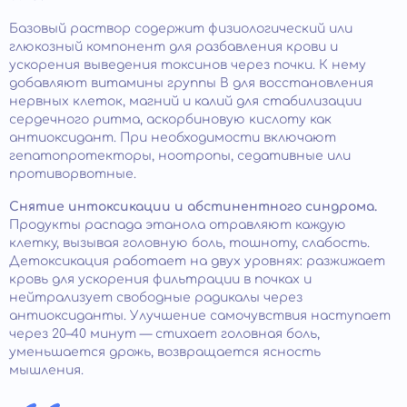
Базовый раствор содержит физиологический или
глюкозный компонент для разбавления крови и
ускорения выведения токсинов через почки. К нему
добавляют витамины группы B для восстановления
нервных клеток, магний и калий для стабилизации
сердечного ритма, аскорбиновую кислоту как
антиоксидант. При необходимости включают
гепатопротекторы, ноотропы, седативные или
противорвотные.
Снятие интоксикации и абстинентного синдрома.
Продукты распада этанола отравляют каждую
клетку, вызывая головную боль, тошноту, слабость.
Детоксикация работает на двух уровнях: разжижает
кровь для ускорения фильтрации в почках и
нейтрализует свободные радикалы через
антиоксиданты. Улучшение самочувствия наступает
через 20–40 минут — стихает головная боль,
уменьшается дрожь, возвращается ясность
мышления.