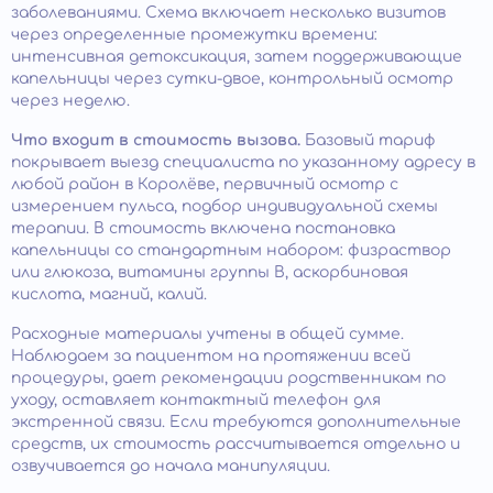
заболеваниями. Схема включает несколько визитов
через определенные промежутки времени:
интенсивная детоксикация, затем поддерживающие
капельницы через сутки-двое, контрольный осмотр
через неделю.
Что входит в стоимость вызова.
Базовый тариф
покрывает выезд специалиста по указанному адресу в
любой район в Королёве, первичный осмотр с
измерением пульса, подбор индивидуальной схемы
терапии. В стоимость включена постановка
капельницы со стандартным набором: физраствор
или глюкоза, витамины группы B, аскорбиновая
кислота, магний, калий.
Расходные материалы учтены в общей сумме.
Наблюдаем за пациентом на протяжении всей
процедуры, дает рекомендации родственникам по
уходу, оставляет контактный телефон для
экстренной связи. Если требуются дополнительные
средств, их стоимость рассчитывается отдельно и
озвучивается до начала манипуляции.