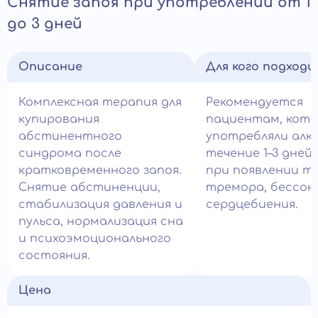
Снятие запоя при употреблении от 1
до 3 дней
Описание
Для кого подход
Комплексная терапия для
Рекомендуется
купирования
пациентам, кот
абстинентного
употребляли алко
синдрома после
течение 1–3 дней,
кратковременного запоя.
при появлении тр
Снятие абстиненции,
тремора, бессон
стабилизация давления и
сердцебиения.
пульса, нормализация сна
и психоэмоционального
состояния.
Цена