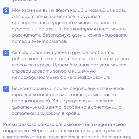
Мочегонные вымывают калий и магний из крови.
Дефицит этих элементов нарушает
проводимость сердечной мышцы, вызывает
судороги и аритмию. Без контроля невозможно
рассчитать безопасную дозу и компенсировать
потери электролитов.
Активированный уголь и другие сорбенты
работают только в кишечнике, но этанол давно
всосался в кровь. Прием больших доз угля может
спровоцировать запор и кишечную
непроходимость на фоне обезвоживания.
Бесконтрольный прием седативных таблеток,
транквилизаторов или снотворных опасен
передозировкой. Эти средства угнетают
дыхательный центр, особенно в сочетании с
остатками алкоголя в крови.
Риски резкого отказа от алкоголя без медицинской
поддержки.
Нервная система переходит в режим
гипервозбуждения: развивается тремор, бессонница,