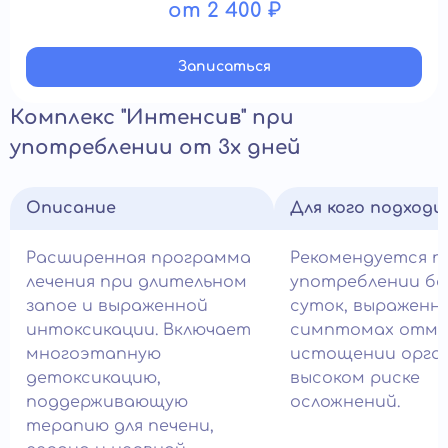
от 2 400 ₽
Записатьcя
Комплекс "Интенсив" при
употреблении от 3х дней
Описание
Для кого подход
Расширенная программа
Рекомендуется п
лечения при длительном
употреблении бо
запое и выраженной
суток, выраженн
интоксикации. Включает
симптомах отме
многоэтапную
истощении орга
детоксикацию,
высоком риске
поддерживающую
осложнений.
терапию для печени,