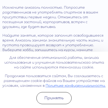
Исключите алкоголь полностью. Попросите
родственников не употреблять спиртное в вашем
присутствии первые недели. Откажитесь от
посещения застолий, корпоративов, встреч с
друзьями, где будет выпивка.
Найдите занятие, которое заполнит освободившееся
время. Алкоголь занимал значительную часть жизни, и
пустота провоцирует возврат к употреблению.
Выберите хобби, запишитесь на курсы, начните
изучать новый навык. Физическая активность,
Для обеспечения оптимальной работы, анализа
творчество, волонтерство помогают переключить
использования и улучшения пользовательского опыта
фокус внимания и получать удовольствие без
на сайте используются технологии cookie.
химической стимуляции.
Продолжая пользоваться сайтом, Вы соглашаетесь с
Дальнейшее лечение алкогольной зависимости
.
размещением cookie-файлов на Вашем устройстве на
Детоксикация решает физическую проблему
условиях, изложенных в
Политике конфиденциальности.
интоксикации, но не устраняет психологическую
зависимость. Без комплексного
лечения алкоголизма
риск срыва в течение трех месяцев превышает 80%.
Принять
Записатьcя
Позвонить
Обратитесь к нам для подбора противорецидивной
терапии: медикаментозного кодирования,