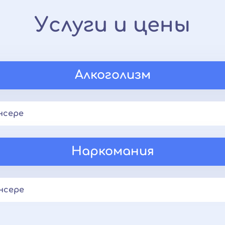
Услуги и цены
Алкоголизм
нсере
Наркомания
нсере