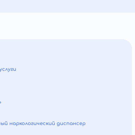
услуги
ь
ый наркологический диспансер