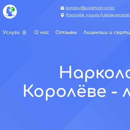
korolev@psikhiatr.clinic
Королёв, улица Дзержинского,
Услуги
О нас
Отзывы
Лицензии и серт
Нарколо
Королёве -