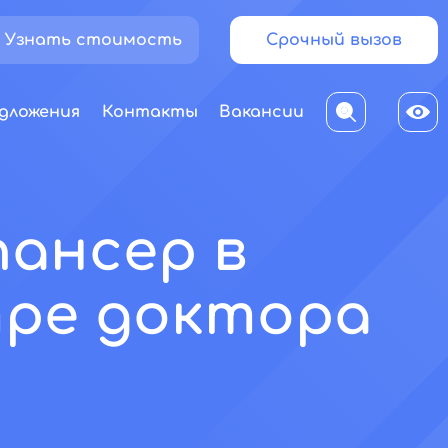
Узнать стоимость
Срочный вызов
дложения
Контакты
Вакансии
пансер в
тре доктора