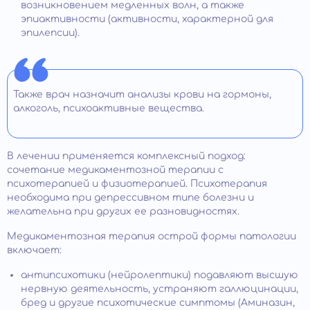
возникновением медленных волн, а также
эпиактивности (активности, характерной для
эпилепсии).
Также врач назначит анализы крови на гормоны,
алкоголь, психоактивные вещества.
В лечении применяется комплексный подход:
сочетание медикаментозной терапии с
психотерапией и физиотерапией. Психотерапия
необходима при депрессивном типе болезни и
желательна при других ее разновидностях.
Медикаментозная терапия острой формы патологии
включает:
антипсихотики (нейролептики) подавляют высшую
нервную деятельность, устраняют галлюцинации,
бред и другие психотические симптомы (Аминазин,