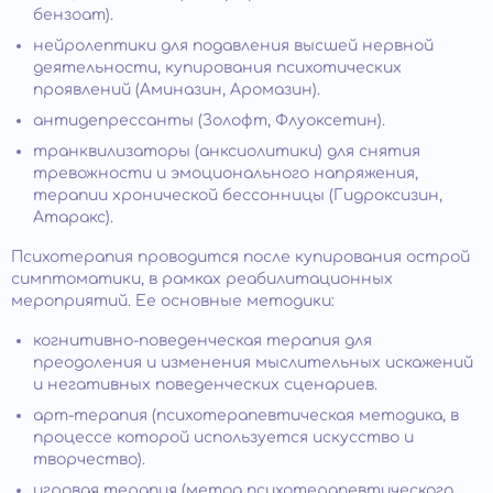
бензоат).
нейролептики для подавления высшей нервной
деятельности, купирования психотических
проявлений (Аминазин, Аромазин).
антидепрессанты (Золофт, Флуоксетин).
транквилизаторы (анксиолитики) для снятия
тревожности и эмоционального напряжения,
терапии хронической бессонницы (Гидроксизин,
Атаракс).
Психотерапия проводится после купирования острой
симптоматики, в рамках реабилитационных
мероприятий. Ее основные методики:
когнитивно-поведенческая терапия для
преодоления и изменения мыслительных искажений
и негативных поведенческих сценариев.
арт-терапия (психотерапевтическая методика, в
процессе которой используется искусство и
творчество).
игровая терапия (метод психотерапевтического