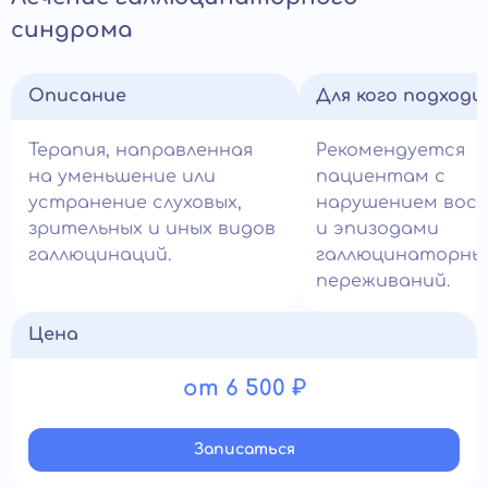
синдрома
Описание
Для кого подход
Терапия, направленная
Рекомендуется
на уменьшение или
пациентам с
устранение слуховых,
нарушением вос
зрительных и иных видов
и эпизодами
галлюцинаций.
галлюцинаторны
переживаний.
Цена
от 6 500 ₽
Записатьcя