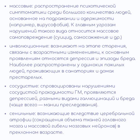
массовые: распространение психотической
симптоматики среди большого количества людей,
основанное на подражании и одержимости
(например, вирусофобия). К главным угрозам
нарушений такого вида относится массовое
самоповреждение (суицид, самосожжение и др.)
инволюционные: возникают на этапе старения,
связаны с возрастными изменениями, к основным
проявлениям относятся депрессия и эпизоды бреда.
Наиболее распространены у одиноких пожилых
людей, проживающих в санаториях и домах
престарелых.
сосудистые: спровоцированы нарушениями
сосудистой проходимости ГМ, проявляются
депрессией, разными видами галлюцинаций и бреда
(чаще всего — мании преследования).
сенильные: возникающие вследствие церебральной
атрофии (сокращения объема тканей головного
мозга и массовой гибели мозговых нейронов) в
преклонном возрасте.