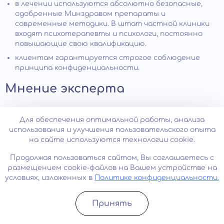
в лечении используются абсолютно безопасные,
одобренные Минздравом препараты и
современные методики. В штат частной клиники
входят психотерапевты и психологи, постоянно
повышающие свою квалификацию.
клиентам гарантируется строгое соблюдение
принципа конфиденциальности.
Мнение эксперта
Доктор медицинских наук, психиатр, психотерапевт,
Для обеспечения оптимальной работы, анализа
нарколог высшей категории с 40-летним стажем
использования и улучшения пользовательского опыта
работы. Виталий Леонидович Минутко:
на сайте используются технологии cookie.
Продолжая пользоваться сайтом, Вы соглашаетесь с
размещением cookie-файлов на Вашем устройстве на
условиях, изложенных в
Политике конфиденциальности.
«Начнем с того, что симптомы встречаются почти
у 20% «нормального населения», особенно в
подростковом возрасте (40–66%) поверхностные и
Принять
слабо выраженные психотические симптомы могут
Записатьcя
Позвонить
возникать без других, явных признаков дисфункции