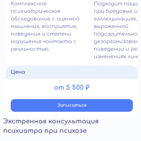
Комплексное
Подходит паци
психиатрическое
при бредовых ид
обследование с оценкой
галлюцинациях,
мышления, восприятия,
выраженной
поведения и степени
подозрительнос
нарушения контакта с
дезорганизован
реальностью.
поведении и рез
изменениях личн
Цена
от 5 500 ₽
Записатьcя
Экстренная консультация
психиатра при психозе