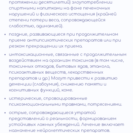
протяжении десятилетий) злоупотреблении
спиртными напитками на фоне печеночных
нарушений и физического истощения (крайней
степени потери веса, сопровождающейся
слабостью, адинамией).
поздние, развивающиеся при продолжительном
приеме антипсихотических препаратов или при
резком прекращении их приема.
интоксикационные, связанные с продолжительным
воздействием на организм токсинов (в том числе,
токсичных отходов, бытовых ядов, этанола,
психоактивных веществ, лекарственных
препаратов и др.) Могут привести к развитию
деменции (слабоумия), снижению памяти и
когнитивных функций, коме.
истерические, спровоцированные
психоэмоциональными травмами, потрясениями.
острые, сопровождающиеся утратой
представлений о реальности, формированием
устойчивых ложных убеждений. Лечение включает
назначение нейролептических препаратов.