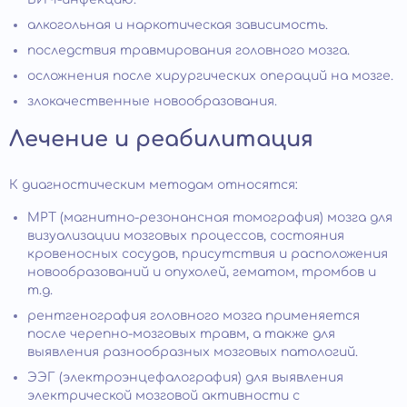
алкогольная и наркотическая зависимость.
последствия травмирования головного мозга.
осложнения после хирургических операций на мозге.
злокачественные новообразования.
Лечение и реабилитация
К диагностическим методам относятся:
МРТ (магнитно-резонансная томография) мозга для
визуализации мозговых процессов, состояния
кровеносных сосудов, присутствия и расположения
новообразований и опухолей, гематом, тромбов и
т.д.
рентгенография головного мозга применяется
после черепно-мозговых травм, а также для
выявления разнообразных мозговых патологий.
ЭЭГ (электроэнцефалография) для выявления
электрической мозговой активности с