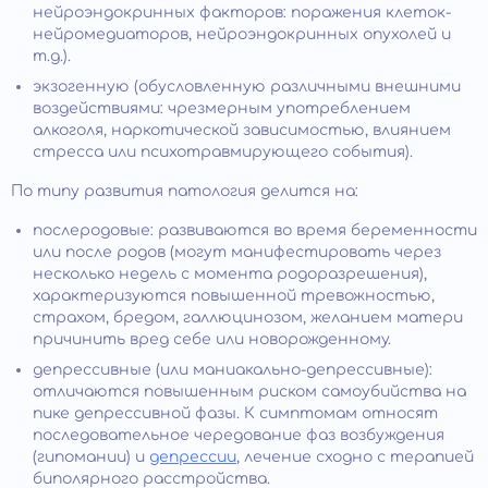
нейроэндокринных факторов: поражения клеток-
нейромедиаторов, нейроэндокринных опухолей и
т.д.).
экзогенную (обусловленную различными внешними
воздействиями: чрезмерным употреблением
алкоголя, наркотической зависимостью, влиянием
стресса или психотравмирующего события).
По типу развития патология делится на:
послеродовые: развиваются во время беременности
или после родов (могут манифестировать через
несколько недель с момента родоразрешения),
характеризуются повышенной тревожностью,
страхом, бредом, галлюцинозом, желанием матери
причинить вред себе или новорожденному.
депрессивные (или маниакально-депрессивные):
отличаются повышенным риском самоубийства на
пике депрессивной фазы. К симптомам относят
последовательное чередование фаз возбуждения
(гипомании) и
депрессии
, лечение сходно с терапией
биполярного расстройства.