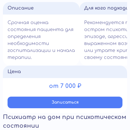
Описание
Для кого подход
Срочная оценка
Рекомендуется п
состояния пациента для
остром психоти
определения
эпизоде, агрессии
необходимости
выраженном воз
госпитализации и начала
или утрате крит
терапии.
своему состояни
Цена
от 7 000 ₽
Записатьcя
Психиатр на дом при психотическом
состоянии