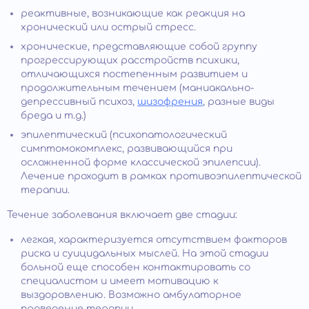
реактивные, возникающие как реакция на
хронический или острый стресс.
хронические, представляющие собой группу
прогрессирующих расстройств психики,
отличающихся постепенным развитием и
продолжительным течением (маниакально-
депрессивный психоз,
шизофрения
, разные виды
бреда и т.д.)
эпилептический (психопатологический
симптомокомплекс, развивающийся при
осложненной форме классической эпилепсии).
Лечение проходит в рамках противоэпилептической
терапии.
Течение заболевания включает две стадии:
легкая, характеризуется отсутствием факторов
риска и суицидальных мыслей. На этой стадии
больной еще способен контактировать со
специалистом и имеет мотивацию к
выздоровлению. Возможно амбулаторное
проведение терапии.