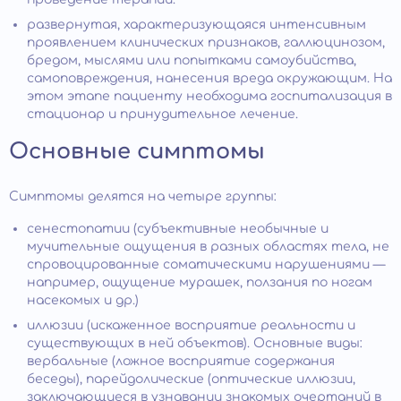
развернутая, характеризующаяся интенсивным
проявлением клинических признаков, галлюцинозом,
бредом, мыслями или попытками самоубийства,
самоповреждения, нанесения вреда окружающим. На
этом этапе пациенту необходима госпитализация в
стационар и принудительное лечение.
Основные симптомы
Симптомы делятся на четыре группы:
сенестопатии (субъективные необычные и
мучительные ощущения в разных областях тела, не
спровоцированные соматическими нарушениями —
например, ощущение мурашек, ползания по ногам
насекомых и др.)
иллюзии (искаженное восприятие реальности и
существующих в ней объектов). Основные виды:
вербальные (ложное восприятие содержания
беседы), парейдолические (оптические иллюзии,
заключающиеся в узнавании знакомых очертаний в