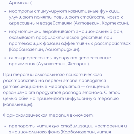
Аромазин).
ноотропы стимулируют когнитивные функции,
улучшают память, повышают стойкость мозга к
агрессивным воздействиям (Актовегин, Кортексин).
нормотимики выравнивают эмоциональный фон,
оказывают профилактическое действие при
протекающих фазами аффективных расстройствах
(Карбамазепин, Ламотриджин).
антидепрессанты купируют депрессивные
проявления (Дулоксетин, Феварин).
При терапии алкогольного психотического
расстройства на первом этапе проводятся
детоксикационные мероприятия — очищение
организма от продуктов распада этанола. С этой
целью обычно применяют инфузионную терапию
(капельницы).
Фармакологическая терапия включает:
препараты лития для стабилизации настроения и
эмоционального фона (Карбамазепин, лития