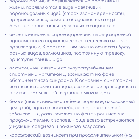
параноидальные: развиваются на протяжении
жизни, проявляются в виде навязчивых
параноидальных идей (страх злонамеренности,
предательства, сильная обидчивость и т.д.)
Лечение проводится в условиях стационара.
амфетаминовые: спровоцированы передозировкой
одноименного наркотического вещества или его
производных. К проявлениям можно отнести бред
разных видов, галлюциноз, постоянную тревогу,
приступы паники и др.
алкогольные: связаны со злоупотреблением
спиртными напитками, возникают на фоне
абстинентного синдрома. К основным симптомам
относятся галлюцинации, его лечение проводится в
рамках комплексной терапии алкоголизма.
белые (так называемая «белая горячка», алкогольный
делирий), одна из опаснейших разновидностей
заболевания, развиваются на фоне хронических
продолжительных запоев. Чаще всего встречаются
у мужчин среднего и пожилого возраста.
корсаковский: возникает при продолжительном (на