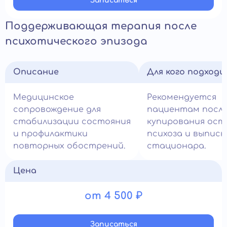
Записатьcя
Поддерживающая терапия после
психотического эпизода
Описание
Для кого подход
Медицинское
Рекомендуется
сопровождение для
пациентам посл
стабилизации состояния
купирования ост
и профилактики
психоза и выписк
повторных обострений.
стационара.
Цена
от 4 500 ₽
Записатьcя