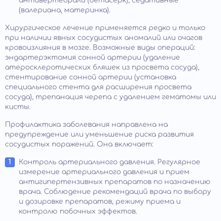
антивертебрали (бетасерк), седативные
(валериана, материнка).
Хирургическое лечение применяется редко и только
при наличии явных сосудистых аномалий или очагов
кровоизлияния в мозге. Возможные виды операций:
эндартерэктомия сонной артерии (удаление
атеросклеротических бляшек из просвета сосуда),
стентирование сонной артерии (установка
специального стента для расширения просвета
сосуда), трепанация черепа с удалением гематомы или
кисты.
Профилактика заболевания направлена на
предупреждение или уменьшение риска развития
сосудистых поражений. Она включает:
Контроль артериального давления. Регулярное
измерение артериального давления и прием
антигипертензивных препаратов по назначению
врача. Соблюдение рекомендаций врача по выбору
и дозировке препаратов, режиму приема и
контролю побочных эффектов.