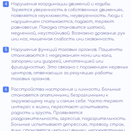
Нарушения координации движений и ходьбы.
Теряется уверенность в собственных движениях,
появляется неуклюжесть, неуверенность. Люди с
нарушением спотыкаются, падают, теряют
равновесие. Походка становится шаткой,
медленной, неустойчивой. Возможно дрожание рук
или ног, мышечная слабость или скованность.
Нарушения функций тазовых органов. Пациенты
сталкиваются с недержанием мочи или кала,
запорами или диареей, импотенцией или
фригидностью. Это связано с поражением нервных
центров, отвечающих за регуляцию работы
тазовых органов.
Расстройства настроения и личности. Больные
становятся апатичными, безразличными к
окружающему миру и самим себе. Часто теряют
интерес к жизни, перестают испытывать
радость и грусть. Проявляется
раздражительность, агрессия, подозрительность.
Больные испытывают депрессию, тревогу, страх,
вину, становятся импульсивными, неадекватными,