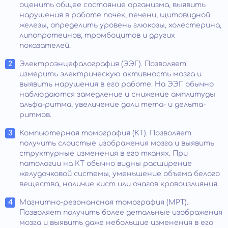
оценить общее состояние организма, выявить
нарушения в работе почек, печени, щитовидной
железы, определить уровень глюкозы, холестерина,
липопротеинов, тромбоцитов и других
показателей.
Электроэнцефалография (ЭЭГ). Позволяет
измерить электрическую активность мозга и
выявить нарушения в его работе. На ЭЭГ обычно
наблюдаются замедление и снижение амплитуды
альфа-ритма, увеличение доли тета- и дельта-
ритмов.
Компьютерная томография (КТ). Позволяет
получить слоистые изображения мозга и выявить
структурные изменения в его тканях. При
патологии на КТ обычно видны расширение
желудочковой системы, уменьшение объема белого
вещества, наличие кист или очагов кровоизлияния.
Магнитно-резонансная томография (МРТ).
Позволяет получить более детальные изображения
мозга и выявить даже небольшие изменения в его