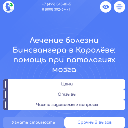
+7 (499) 348-81-51
8 (800) 302-67-71
Лечение болезни
Бинсвангера в Королёве:
помощь при патологиях
мозга
Цены
Отзывы
Часто задаваемые вопросы
Узнать стоимость
Срочный вызов