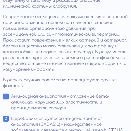
озвученную гипотезу и расширил описание
клинической картины слабоумия.
Современные исследования показывают, что основной
причиной развития патологии является стойкое
повышение артериального давления при
эссенциальной или симптоматической гипертонии.
Происходит повреждение мелких артерий и артериол
белого вещества мозга, отвечающих за трофику и
кровоснабжение подкорковых структур. В результате
развивается хроническая ишемия и дистрофия белого
вещества, а также множественные микроинфаркты и
лакунарные инфаркты.
В редких случаях патологию провоцируют другие
факторы:
Амилоидная ангиопатия – отложение бета-
амилоида, нарушающих эластичность и
проницаемость сосудов.
Церебральная аутосомно-доминантная
ангиопатия (САDАSIL) – наследственное
заболевание, связанное с мутацией гена NOTCH3