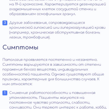
на 19-й хромосоме. Характеризуется дегенерацией
гладкомышечных клеток сосудистой стенки и
образованием осмофильных гранул.
Другие заболевания, сопровождающиеся
хронической гипоксией или гиперкоагуляцией крови
(например, хроническая обструктивная болезнь
легких, тромбофилия).
Симптомы
Патология проявляется постепенно и незаметно.
Симптомы варьируются в зависимости от степени
поражения белого вещества, индивидуальных
особенностей пациента. Однако существуют общие
признаки, характерные для большинства случаев. К
ним относятся:
Снижение работоспособности и повышенная
утомляемость. Пациенты жалуются на
постоянное чувство усталости, слабости,
сонливости. Они теряют интерес к работе, хобби,