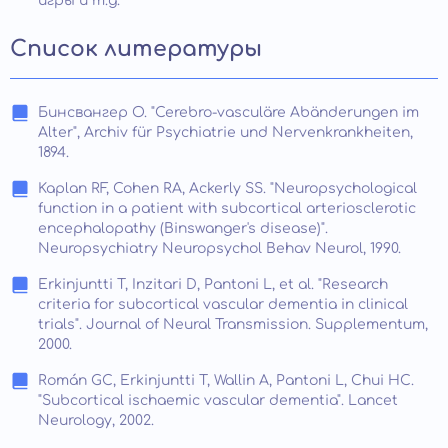
игры и т.д.
Список литературы
Бинсвангер О. "Cerebro-vasculäre Abänderungen im
Alter", Archiv für Psychiatrie und Nervenkrankheiten,
1894.
Kaplan RF, Cohen RA, Ackerly SS. "Neuropsychological
function in a patient with subcortical arteriosclerotic
encephalopathy (Binswanger's disease)".
Neuropsychiatry Neuropsychol Behav Neurol, 1990.
Erkinjuntti T, Inzitari D, Pantoni L, et al. "Research
criteria for subcortical vascular dementia in clinical
trials". Journal of Neural Transmission. Supplementum,
2000.
Román GC, Erkinjuntti T, Wallin A, Pantoni L, Chui HC.
"Subcortical ischaemic vascular dementia". Lancet
Neurology, 2002.