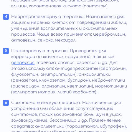
пирацетам (ноотропил), цитиколин (цераксон),
глицин, гопантеновая кислота (пантогам).
Нейропротекторную терапию. Назначается для
защиты нервных клеток от повреждения и гибели,
уменьшения воспалительных и окислительных
процессов. Чаще всего применяют: церебролизин,
актовегин, семакс, мексидол.
Психотропную терапию. Проводится для
коррекции психических нарушений, таких как
депрессия
, тревога, апатия, агрессия и др. Для
этого используют: антидепрессанты (сертралин,
флуоксетин, амитриптилин), анксиолитики
(феназепам, клоназепам, буспирон), нейролептики
(рисперидон, оланзапин, кветиапин), нормотимики
(вальпроат натрия, литий карбонат).
Симптоматическую терапию. Назначается для
устранения или облегчения сопутствующих
симптомов, таких как головная боль, шум в ушах,
головокружение, бессонница и др. Применяемые
средства: анальгетики (парацетамол, ибупрофен),