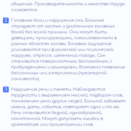
общению. Производительность и качество труда
снижаются.
Головные боли и нарушения сна. Больные
страдают от частых и длительных головных
болей без ясной причины. Они могут быть
давящими, пульсирующими, локализованными в
разных областях головы. Болевые ощущения
усиливаются при физической или психической
нагрузке, стрессе, изменении погоды. Сон
становится поверхностным, беспокойным, с
пробуждениями и кошмарами. Возможно появление
бессонницы или гиперсомнии (чрезмерной
сонливости).
Нарушения речи и памяти. Наблюдаются
трудности с выражением мыслей, подбором слов,
пониманием речи других людей. Больной забывает
имена, даты, события, повторяет одно и то же.
Речь становится бедной, однообразной,
монотонной. Могут допускать ошибки в
грамматике или произношении слов.