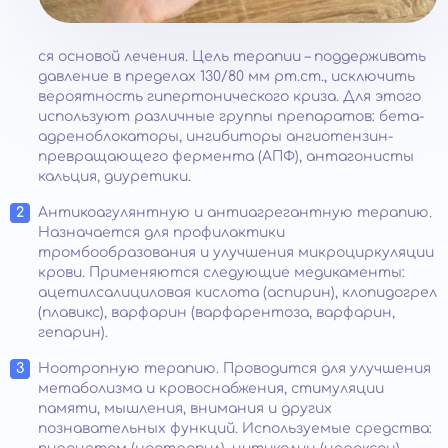
ся основой лечения. Цель терапии – поддерживать
давление в пределах 130/80 мм рт.ст., исключить
вероятность гипертонического криза. Для этого
используют различные группы препаратов: бета-
адреноблокаторы, ингибиторы ангиотензин-
превращающего фермента (АПФ), антагонисты
кальция, диуретики.
Антикоагулянтную и антиагрегантную терапию.
Назначается для профилактики
тромбообразования и улучшения микроциркуляции
крови. Применяются следующие медикаменты:
ацетилсалициловая кислота (аспирин), клопидогрел
(плавикс), варфарин (варфарентоза, варфарин,
гепарин).
Ноотропную терапию. Проводится для улучшения
метаболизма и кровоснабжения, стимуляции
памяти, мышления, внимания и других
познавательных функций. Используемые средства: