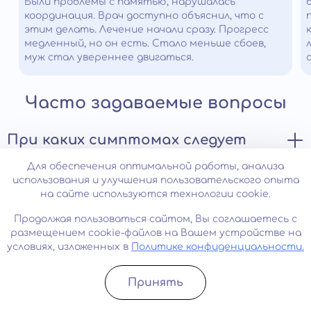
Были проблемы с памятью, нарушалась
координация. Врач доступно объяснил, что с
этим делать. Лечение начали сразу. Прогресс
медленный, но он есть. Стало меньше сбоев,
муж стал увереннее двигаться.
Часто задаваемые вопросы
При каких симптомах следует
незамедлительно обратиться к
Для обеспечения оптимальной работы, анализа
врачу?
использования и улучшения пользовательского опыта
на сайте используются технологии cookie.
Болезнь Бинсвангера – серьезное заболевание,
Можно ли полностью избавиться
Продолжая пользоваться сайтом, Вы соглашаетесь с
требующее немедленного обращения к неврологу при
от болезни?
размещением cookie-файлов на Вашем устройстве на
появлении первых симптомов. Среди них можно
условиях, изложенных в
Политике конфиденциальности.
выделить:
Синдром Бинсвангера является необратимым
снижение работоспособности и постоянное
Анонимная и бесплатная
Принять
прогрессирующим заболеванием, которое приводит к
чувство усталости;
Записатьcя
Позвонить
постепенному уничтожению белого вещества
консультация специалиста