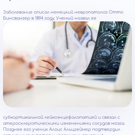
Заболевание описал немецкий невропатолог Отто
Бинсвангер в 1894 году. Ученый назвал ее
субкортикальной лейкоэнцефалопатией и связал с
атеросклеротическими изменениями сосудов мозга.
Позднее его ученик Алоис Альцгеймер подтвердил