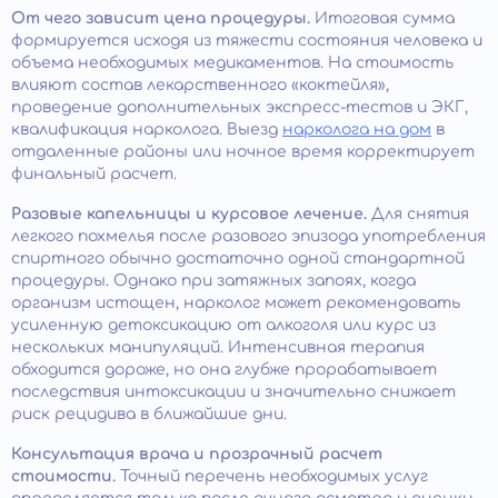
От чего зависит цена процедуры.
Итоговая сумма
формируется исходя из тяжести состояния человека и
объема необходимых медикаментов. На стоимость
влияют состав лекарственного «коктейля»,
проведение дополнительных экспресс-тестов и ЭКГ,
квалификация нарколога. Выезд
нарколога на дом
в
отдаленные районы или ночное время корректирует
финальный расчет.
Разовые капельницы и курсовое лечение.
Для снятия
легкого похмелья после разового эпизода употребления
спиртного обычно достаточно одной стандартной
процедуры. Однако при затяжных запоях, когда
организм истощен, нарколог может рекомендовать
усиленную детоксикацию от алкоголя или курс из
нескольких манипуляций. Интенсивная терапия
обходится дороже, но она глубже прорабатывает
последствия интоксикации и значительно снижает
риск рецидива в ближайшие дни.
Консультация врача и прозрачный расчет
стоимости.
Точный перечень необходимых услуг