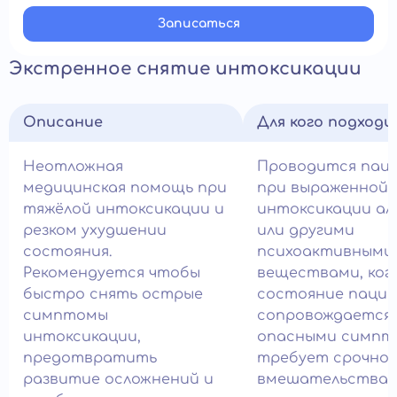
Записатьcя
Экстренное снятие интоксикации
Описание
Для кого подход
Неотложная
Проводится пац
медицинская помощь при
при выраженной
тяжёлой интоксикации и
интоксикации ал
резком ухудшении
или другими
состояния.
психоактивными
Рекомендуется чтобы
веществами, ког
быстро снять острые
состояние паци
симптомы
сопровождается
интоксикации,
опасными симпт
предотвратить
требует срочног
развитие осложнений и
вмешательства в