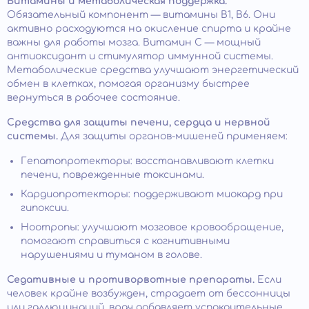
Витамины и метаболическая поддержка.
Обязательный компонент — витамины B1, B6. Они
активно расходуются на окисление спирта и крайне
важны для работы мозга. Витамин C — мощный
антиоксидант и стимулятор иммунной системы.
Метаболические средства улучшают энергетический
обмен в клетках, помогая организму быстрее
вернуться в рабочее состояние.
Средства для защиты печени, сердца и нервной
системы.
Для защиты органов-мишеней применяем:
Гепатопротекторы: восстанавливают клетки
печени, поврежденные токсинами.​
Кардиопротекторы: поддерживают миокард при
гипоксии.
Ноотропы: улучшают мозговое кровообращение,
помогают справиться с когнитивными
нарушениями и туманом в голове.
Седативные и противорвотные препараты.
Если
человек крайне возбужден, страдает от бессонницы
или галлюцинаций, врач добавляет успокоительные