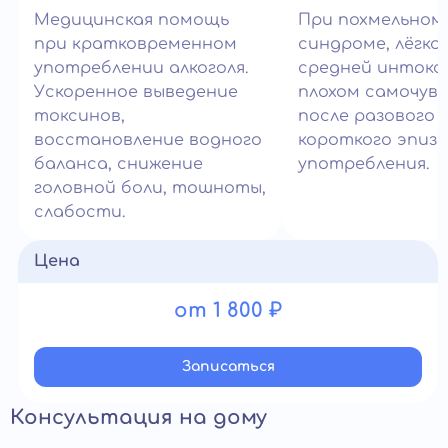
Медицинская помощь
При похмельном
при кратковременном
синдроме, лёгко
употреблении алкоголя.
средней интокс
Ускоренное выведение
плохом самочув
токсинов,
после разового 
восстановление водного
короткого эпиз
баланса, снижение
употребления.
головной боли, тошноты,
слабости.
Цена
от 1 800 ₽
Записатьcя
Консультация на дому