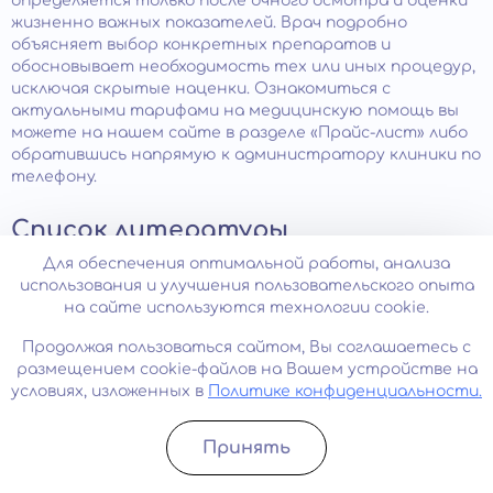
определяется только после очного осмотра и оценки
жизненно важных показателей. Врач подробно
объясняет выбор конкретных препаратов и
обосновывает необходимость тех или иных процедур,
исключая скрытые наценки. Ознакомиться с
актуальными тарифами на медицинскую помощь вы
можете на нашем сайте в разделе «Прайс-лист» либо
обратившись напрямую к администратору клиники по
телефону.
Список литературы
Для обеспечения оптимальной работы, анализа
использования и улучшения пользовательского опыта
И. Н. Иванец, М. А. Винникова, Е. А. Брюн —
на сайте используются технологии cookie.
Наркология. Национальное руководство (краткое
издание) — ГЭОТАР-Медиа, 2020 — ISBN 978-5-9704-
Продолжая пользоваться сайтом, Вы соглашаетесь с
5423-7
размещением cookie-файлов на Вашем устройстве на
условиях, изложенных в
Политике конфиденциальности.
Барденштейн Л.М., Герасимов Н.П., Можгинский
Ю.Б., Беглянкин Н.И. Алкоголизм, наркомании,
Принять
токсикомании: учебное пособие : для студентов
Записатьcя
Позвонить
медицинских вузов. – ГЭОТАР-Медиа – ISBN 978-5-