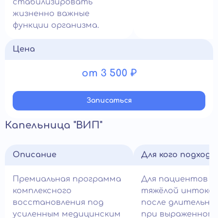
стабилизировать
жизненно важные
функции организма.
Цена
от 3 500 ₽
Записатьcя
Капельница "ВИП"
Описание
Для кого подход
Премиальная программа
Для пациентов с
комплексного
тяжёлой интокси
восстановления под
после длительног
усиленным медицинским
при выраженном