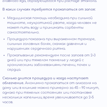
главного яда, образующегося при распаде этанола.
В каких случаях требуется прокапаться от запоя:
Медицинская помощь необходима при сильной
тошноте, неукротимой рвоте, когда человек не
может пить воду и принимать сорбенты
самостоятельно.
Процедура показана при выраженном треморе,
сильных головных болях, скачках давления и
нарушениях сердечного ритма.
Прокапывание рекомендуем после запоев от 2–3
дней или при тяжелом похмелье у людей с
хроническими заболеваниями печени, почек и
сердца.
Сколько длится процедура и когда наступает
облегчение.
Анонимно прокапаться от алкоголя на
дому или в клинике можно примерно за 45 – 90 минут,
однако при тяжелых состояниях или постановке
нескольких капельниц время увеличивается до 2–5
часов.