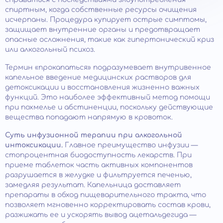
спиртным, когда собственные ресурсы очищения
исчерпаны. Процедура купирует острые симптомы,
защищает внутренние органы и предотвращает
опасные осложнения, такие как гипертонический криз
или алкогольный психоз.
Термин «прокапаться» подразумевает внутривенное
капельное введение медицинских растворов для
детоксикации и восстановления жизненно важных
функций. Это наиболее эффективный метод помощи
при похмелье и абстиненции, поскольку действующие
вещества попадают напрямую в кровоток.
Суть инфузионной терапии при алкогольной
интоксикации.
Главное преимущество инфузии —
стопроцентная биодоступность лекарств. При
приеме таблеток часть активных компонентов
разрушается в желудке и фильтруется печенью,
замедляя результат. Капельница доставляет
препараты в обход пищеварительного тракта, что
позволяет мгновенно корректировать состав крови,
разжижать ее и ускорять вывод ацетальдегида —