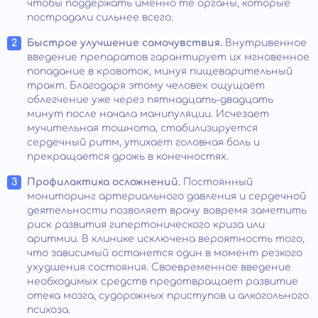
чтобы поддержать именно те органы, которые
пострадали сильнее всего.
Быстрое улучшение самочувствия.
Внутривенное
введение препаратов гарантирует их мгновенное
попадание в кровоток, минуя пищеварительный
тракт. Благодаря этому человек ощущает
облегчение уже через пятнадцать-двадцать
минут после начала манипуляции. Исчезает
мучительная тошнота, стабилизируется
сердечный ритм, утихает головная боль и
прекращается дрожь в конечностях.
Профилактика осложнений.
Постоянный
мониторинг артериального давления и сердечной
деятельности позволяет врачу вовремя заметить
риск развития гипертонического криза или
аритмии. В клинике исключена вероятность того,
что зависимый останется один в момент резкого
ухудшения состояния. Своевременное введение
необходимых средств предотвращает развитие
отека мозга, судорожных приступов и алкогольного
психоза.