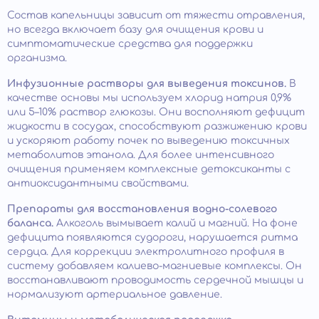
Состав капельницы зависит от тяжести отравления,
но всегда включает базу для очищения крови и
симптоматические средства для поддержки
организма.
Инфузионные растворы для выведения токсинов.
В
качестве основы мы используем хлорид натрия 0,9%
или 5–10% раствор глюкозы. Они восполняют дефицит
жидкости в сосудах, способствуют разжижению крови
и ускоряют работу почек по выведению токсичных
метаболитов этанола. Для более интенсивного
очищения применяем комплексные детоксиканты с
антиоксидантными свойствами.
Препараты для восстановления водно-солевого
баланса.
Алкоголь вымывает калий и магний. На фоне
дефицита появляются судороги, нарушается ритма
сердца. Для коррекции электролитного профиля в
систему добавляем калиево-магниевые комплексы. Он
восстанавливают проводимость сердечной мышцы и
нормализуют артериальное давление.