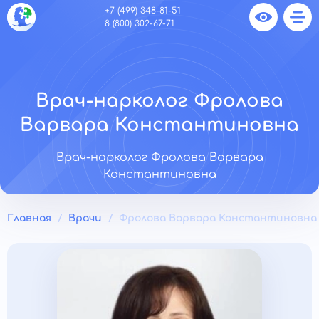
+7 (499) 348-81-51
8 (800) 302-67-71
Врач-нарколог Фролова
Варвара Константиновна
Врач-нарколог Фролова Варвара
Константиновна
Главная
Врачи
Фролова Варвара Константиновна