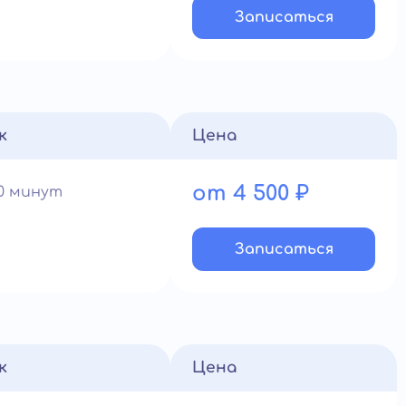
Записатьcя
к
Цена
от 4 500 ₽
60 минут
Записатьcя
к
Цена