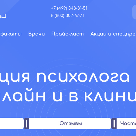
+7 (499) 348-81-51
 11
8 (800) 302-67-71
ификаты
Врачи
Прайс-лист
Акции и спецпре
ия психолога 
лайн и в клин
Отзывы
Част