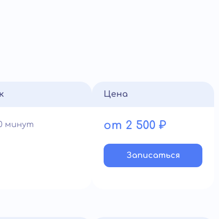
к
Цена
от 2 500 ₽
60 минут
Записатьcя