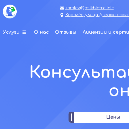
korolev@psikhiatr.clinic
Королёв, улица Дзержинского,
Услуги
О нас
Отзывы
Лицензии и серт
Консультац
он
Цены