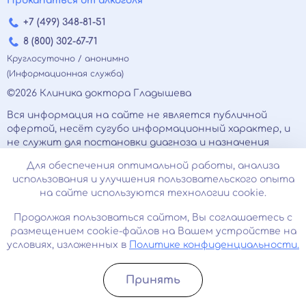
Прокапаться от алкоголя
+7 (499) 348-81-51
8 (800) 302-67-71
Круглосуточно / анонимно
(Информационная служба)
©2026 Клиника доктора Гладышева
Вся информация на сайте не является публичной
офертой, несёт сугубо информационный характер, и
не служит для постановки диагноза и назначения
лечения.
Для обеспечения оптимальной работы, анализа
Есть противопоказания, необходимо
использования и улучшения пользовательского опыта
проконсультироваться с врачом. Консультационные
на сайте используются технологии cookie.
услуги, оказываемые по телефону, мессенджерам и в
соцсетях носят исключительно информационный
Продолжая пользоваться сайтом, Вы соглашаетесь с
характер и не являются медицинскими услугами.
размещением cookie-файлов на Вашем устройстве на
Оставаясь на сайте вы соглашаетесь на
условиях, изложенных в
Политике конфиденциальности.
использование cookies. 18+
Принять
Записатьcя
Позвонить