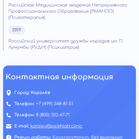
Российская Медицинская академия Непрерывного
Профессионального Образования (РМАНПО)
(Психотерапия)
2019
Российский университет дружбы народов им. П.
Лумумбы (РУДН) (Психиатрия)
Контактная информация
Город:
Королёв
Телефон:
+7 (499) 348-81-51
Телефон:
8 (800) 302-67-71
E-mail:
korolev@psikhiatr.clinic
Режим работы:
Круглосуточно, без выходных