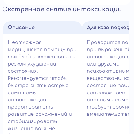
Экстренное снятие интоксикации
Описание
Для кого подход
Неотложная
Проводится пац
медицинская помощь при
при выраженной
тяжёлой интоксикации и
интоксикации ал
резком ухудшении
или другими
состояния.
психоактивными
Рекомендуется чтобы
веществами, ког
быстро снять острые
состояние паци
симптомы
сопровождается
интоксикации,
опасными симпт
предотвратить
требует срочног
развитие осложнений и
вмешательства в
стабилизировать
жизненно важные