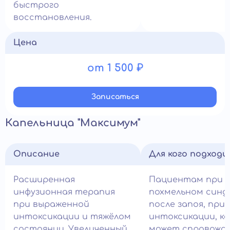
быстрого
восстановления.
Цена
от 1 500 ₽
Записатьcя
Капельница "Максимум"
Описание
Для кого подход
Расширенная
Пациентам при 
инфузионная терапия
похмельном синд
при выраженной
после запоя, при
интоксикации и тяжёлом
интоксикации, к
состоянии. Увеличенный
может спровожд