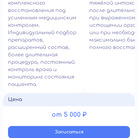
комплексного
тяжёлой интокси
восстановления под
после длительног
усиленным медицинским
при выраженном
контролем.
истощении орга
Индивидуальный подбор
или при необход
препаратов,
максимально быс
расширенный состав,
полного восстан
более длительная
процедура, постоянный
контроль врача и
мониторинг состояния
пациента.
Цена
от 5 000 ₽
Записатьcя