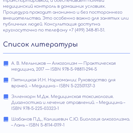
транспортировкой, и обеспечивает полный
медицинский контроль в домашних условиях.
Процедура проходит анонимно и без постороннего
вмешательства. Это особенно важно для занятых или
публичных людей. Консультация доступна
круглосуточно по телефону +7 (499) 348-81-51.
Список литературы
А. В. Мельников — Алкоголизм — Практическая
медицина, 2017 — ISBN 978-5-98811-294-5
Пятницкая И.Н. Наркомании: Руководство для
врачей. – Медицина – ISBN 5-22501137-3
Элленхорн М.Дж. Медицинская токсикология.
Диагностика и лечение отравлений. – Медицина –
ISBN 978-5-225-03323-1
Шабанов П.Д., Калишевич С.Ю. Биология алкоголизма.
– Лань – ISBN 5-8114-0119-1