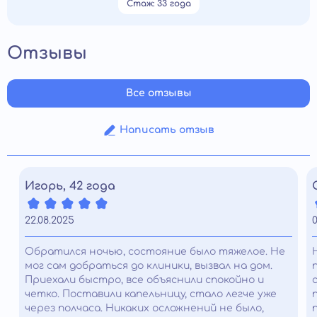
Стаж: 33 года
Отзывы
Все отзывы
Написать отзыв
Игорь, 42 года
22.08.2025
0
Обратился ночью, состояние было тяжелое. Не
мог сам добраться до клиники, вызвал на дом.
Приехали быстро, все объяснили спокойно и
четко. Поставили капельницу, стало легче уже
через полчаса. Никаких осложнений не было,