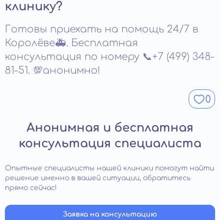
восстановление нарушенных функций организма.
клинику?
возникают только при самостоятельных попытках
Растворы улучшают кровообращение, нормализуют
вытрезвления без медицинского контроля.
водно-солевой баланс и поддерживают работу мозга.
Готовы приехать на помощь 24/7 в
Уже во время инфузии уменьшаются головокружение,
тошнота и слабость. После завершения терапии
Королёве🚑. Бесплатная
возвращается ясность сознания и физическая
консультация по номеру 📞+7 (499) 348-
стабильность.
81-51. 💯анонимно!
0
Анонимная и бесплатная
консультация специалиста
Опытные специалисты нашей клиники помогут найти
решение именно в вашей ситуации, обратитесь
прямо сейчас!
Заявка на консультацию