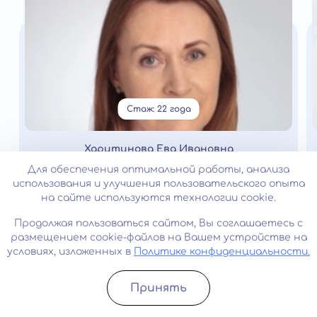
Стаж: 22 года
Харитинова Ева Ивановна
Нарколог
Для обеспечения оптимальной работы, анализа
использования и улучшения пользовательского опыта
на сайте используются технологии cookie.
Лицензии и сертификаты
Продолжая пользоваться сайтом, Вы соглашаетесь с
размещением cookie-файлов на Вашем устройстве на
условиях, изложенных в
Политике конфиденциальности.
Принять
Записатьcя
Позвонить