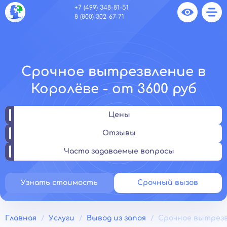
+7 (499) 348-81-51
8 (800) 302-67-71
Срочное вытрезвление в
Королёве - от 3600 руб
Цены
Отзывы
Часто задаваемые вопросы
Узнать стоимость
Срочный вызов
Главная
Услуги
Вывод из запоя
Срочное вытрез