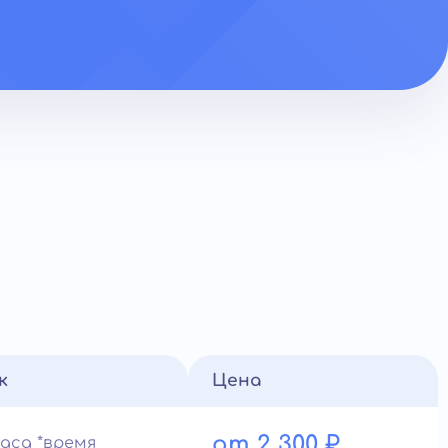
к
Цена
от 2 300 ₽
часа *время