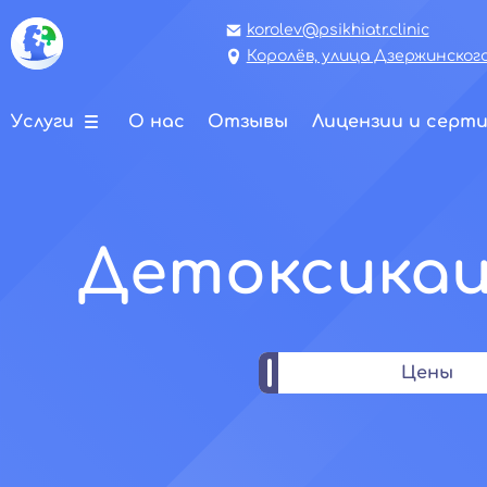
korolev@psikhiatr.clinic
Королёв, улица Дзержинского,
Услуги
О нас
Отзывы
Лицензии и серт
Детоксикац
Цены