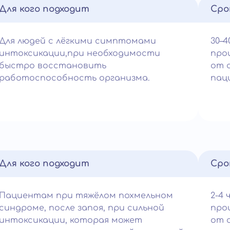
Для кого подходит
Сро
Для людей с лёгкими симптомами
30–4
интоксикации,при необходимости
про
быстро восстановить
от 
работоспособность организма.
пац
Для кого подходит
Сро
Пациентам при тяжёлом похмельном
2-4 
синдроме, после запоя, при сильной
про
интоксикации, которая может
от 