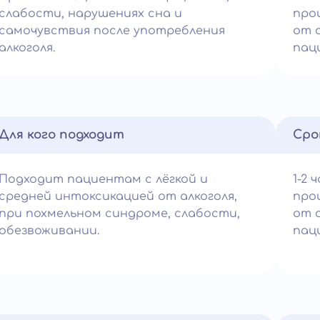
слабости, нарушениях сна и
про
самочувствия после употребления
от 
алкоголя.
пац
Для кого подходит
Сро
Подходит пациентам с лёгкой и
1-2 
средней интоксикацией от алкоголя,
про
при похмельном синдроме, слабости,
от 
обезвоживании.
пац