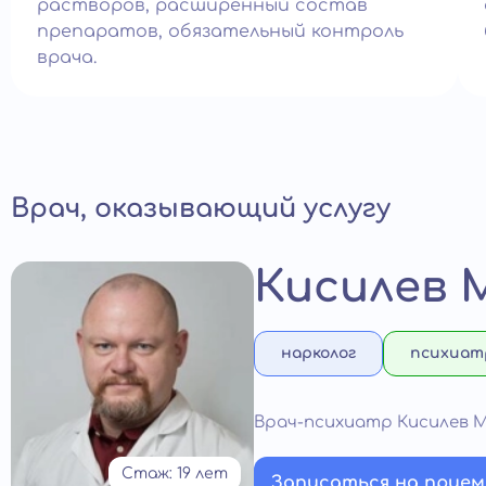
растворов, расширенный состав
препаратов, обязательный контроль
врача.
Врач, оказывающий услугу
Кисилев 
нарколог
психиат
Врач-психиатр Кисилев 
Стаж: 19 лет
Записаться на прием