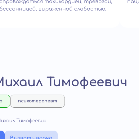
спровождаться тахикардией, тревогой,
пац
бессонницей, выраженной слабостью.
Михаил Тимофеевич
р
психотерапевт
Михаил Тимофеевич
Вызвать врача