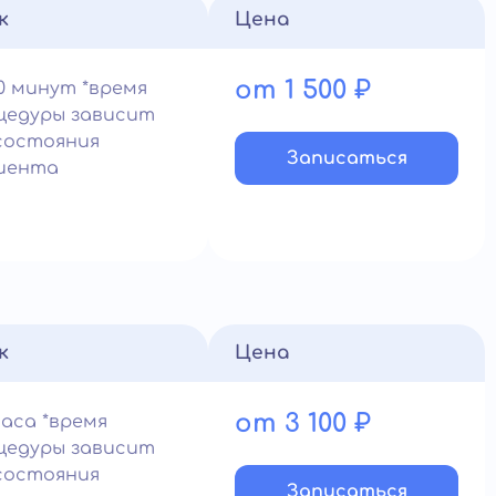
к
Цена
от 1 500 ₽
0 минут *время
цедуры зависит
состояния
Записатьcя
иента
к
Цена
от 3 100 ₽
часа *время
цедуры зависит
состояния
Записатьcя