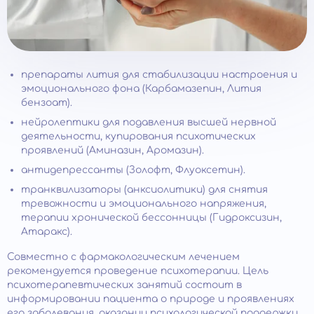
препараты лития для стабилизации настроения и
эмоционального фона (Карбамазепин, Лития
бензоат).
нейролептики для подавления высшей нервной
деятельности, купирования психотических
проявлений (Аминазин, Аромазин).
антидепрессанты (Золофт, Флуоксетин).
транквилизаторы (анксиолитики) для снятия
тревожности и эмоционального напряжения,
терапии хронической бессонницы (Гидроксизин,
Атаракс).
Совместно с фармакологическим лечением
рекомендуется проведение психотерапии. Цель
психотерапевтических занятий состоит в
информировании пациента о природе и проявлениях
его заболевания, оказании психологической поддержки