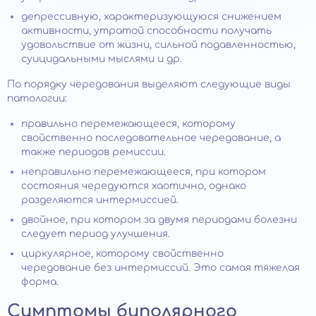
депрессивную, характеризующуюся снижением
активности, утратой способности получать
удовольствие от жизни, сильной подавленностью,
суицидальными мыслями и др.
По порядку чередования выделяют следующие виды
патологии:
правильно перемежающееся, которому
свойственно последовательное чередование, а
также периодов ремиссии.
неправильно перемежающееся, при котором
состояния чередуются хаотично, однако
разделяются интермиссией.
двойное, при котором за двумя периодами болезни
следует период улучшения.
циркулярное, которому свойственно
чередование без интермиссий. Это самая тяжелая
форма.
Симптомы биполярного