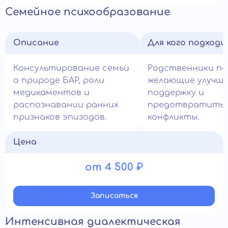
Семейное психообразование
Описание
Для кого подход
Консультирование семьи
Родственники па
о природе БАР, роли
желающие улучш
медикаментов и
поддержку и
распознавании ранних
предотвратить
признаков эпизодов.
конфликты.
Цена
от 4 500 ₽
Записатьcя
Интенсивная диалектическая