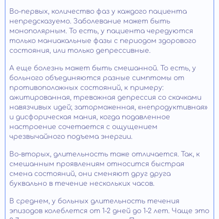
Во-первых, количество фаз у каждого пациента
непредсказуемо. Заболевание может быть
монополярным. То есть, у пациента чередуются
только маниакальные фазы с периодом здорового
состояния, или только депрессивные.
А еще болезнь может быть смешанной. То есть, у
больного объединяются разные симптомы от
противоположных состояний, к примеру:
ажитированная, тревожная депрессия со скачками
навязчивых идей; заторможенная, «непродуктивная»
и дисфорическая мания, когда подавленное
настроение сочетается с ощущением
чрезвычайного подъема энергии.
Во-вторых, длительность тоже отличается. Так, к
смешанным проявлениям относится быстрая
смена состояний, они сменяют друг друга
буквально в течение нескольких часов.
В среднем, у больных длительность течения
эпизодов колеблется от 1-2 дней до 1-2 лет. Чаще это