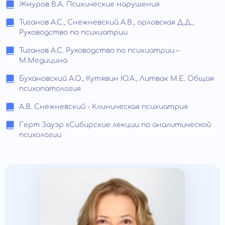
Жмуров В.А. Психические нарушения
Тиганов А.С., Снежневский А.В., орловская Д.Д.,
Руководство по психиатрии
Тиганов А.С. Руководство по психиатрии –
М.Медицина
Бухановский А.О., Кутявин Ю.А., Литвак М.Е. Общая
психопатология
А.В. Снежневский - Клиническая психиатрия
Герт Зауэр «Сибирские лекции по аналитической
психологии