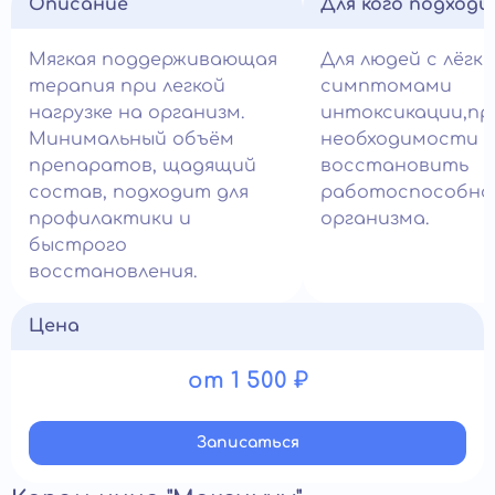
Описание
Для кого подход
Мягкая поддерживающая
Для людей с лёгк
терапия при легкой
симптомами
нагрузке на организм.
интоксикации,пр
Минимальный объём
необходимости 
препаратов, щадящий
восстановить
состав, подходит для
работоспособно
профилактики и
организма.
быстрого
восстановления.
Цена
от 1 500 ₽
Записатьcя