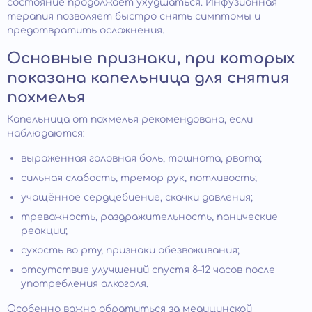
состояние продолжает ухудшаться. Инфузионная
терапия позволяет быстро снять симптомы и
предотвратить осложнения.
Основные признаки, при которых
показана капельница для снятия
похмелья
Капельница от похмелья рекомендована, если
наблюдаются:
выраженная головная боль, тошнота, рвота;
сильная слабость, тремор рук, потливость;
учащённое сердцебиение, скачки давления;
тревожность, раздражительность, панические
реакции;
сухость во рту, признаки обезвоживания;
отсутствие улучшений спустя 8–12 часов после
употребления алкоголя.
Особенно важно обратиться за медицинской