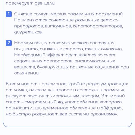
преследует две цели:
Снятие соматических похмельных проявлений.
Применяются сочетание различных детокс-
препаратов, витаминов, гепатопротекторов,
диуретиков.
Нормализация психологического состояния
пациента, снижение стресса, тяги к алкоголю.
Необходимый эффект достигается за счет
седативных препаратов, антиалкогольных
веществ, блокирующих приятные ощущения при
опьянении.
В отличие от наркоманов, крайне редко умирающих
от ломки, алкоголики в запое и состоянии похмелья
рискуют закончить летальным исходом. Этиловый
спирт – смертельный яд, употребление которого
приносит лишь временное облегчение и эйфорию,
но быстро разрушает все системы организма».