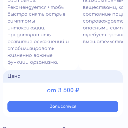
состояния.
психоактивными
Рекомендуется чтобы
веществами, ког
быстро снять острые
состояние паци
симптомы
сопровождается
интоксикации,
опасными симпт
предотвратить
требует срочног
развитие осложнений и
вмешательства в
стабилизировать
жизненно важные
функции организма.
Цена
от 3 500 ₽
Записатьcя