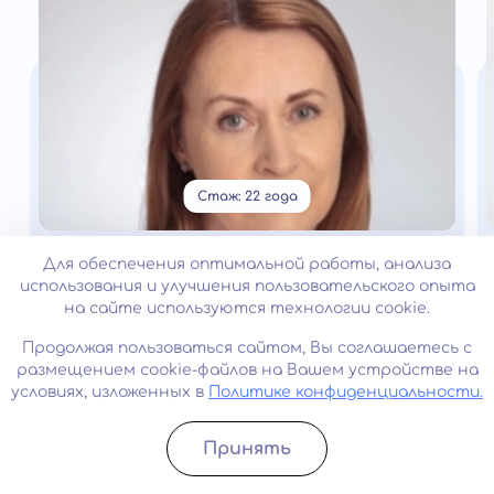
Стаж: 22 года
Харитинова Ева Ивановна
Для обеспечения оптимальной работы, анализа
Нарколог
использования и улучшения пользовательского опыта
на сайте используются технологии cookie.
Продолжая пользоваться сайтом, Вы соглашаетесь с
размещением cookie-файлов на Вашем устройстве на
Лицензии и сертификаты
условиях, изложенных в
Политике конфиденциальности.
Принять
Записатьcя
Позвонить