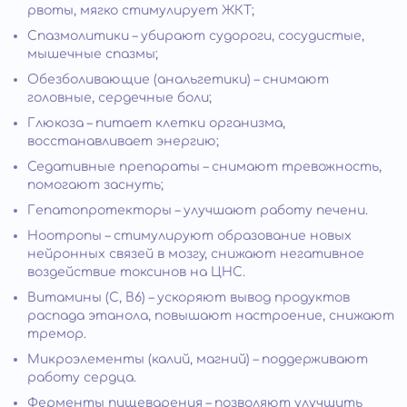
рвоты, мягко стимулирует ЖКТ;
Спазмолитики – убирают судороги, сосудистые,
мышечные спазмы;
Обезболивающие (анальгетики) – снимают
головные, сердечные боли;
Глюкоза – питает клетки организма,
восстанавливает энергию;
Седативные препараты – снимают тревожность,
помогают заснуть;
Гепатопротекторы – улучшают работу печени.
Ноотропы – стимулируют образование новых
нейронных связей в мозгу, снижают негативное
воздействие токсинов на ЦНС.
Витамины (С, В6) – ускоряют вывод продуктов
распада этанола, повышают настроение, снижают
тремор.
Микроэлементы (калий, магний) – поддерживают
работу сердца.
Ферменты пищеварения – позволяют улучшить