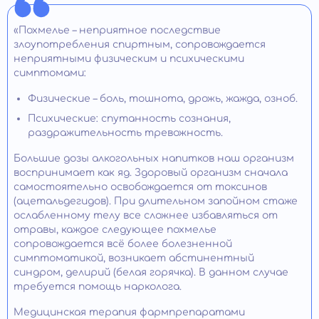
«Похмелье – неприятное последствие
злоупотребления спиртным, сопровождается
неприятными физическим и психическими
симптомами:
Физические – боль, тошнота, дрожь, жажда, озноб.
Психические: спутанность сознания,
раздражительность тревожность.
Большие дозы алкогольных напитков наш организм
воспринимает как яд. Здоровый организм сначала
самостоятельно освобождается от токсинов
(ацетальдегидов). При длительном запойном стаже
ослабленному телу все сложнее избавляться от
отравы, каждое следующее похмелье
сопровождается всё более болезненной
симптоматикой, возникает абстинентный
синдром, делирий (белая горячка). В данном случае
требуется помощь нарколога.
Медицинская терапия фармпрепаратами