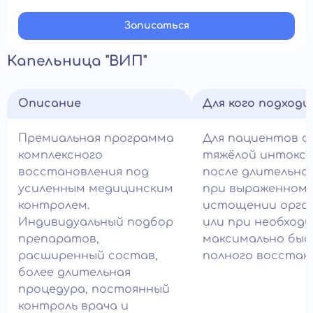
Записатьcя
Капельница "ВИП"
Описание
Для кого подход
Премиальная программа
Для пациентов с
комплексного
тяжёлой интокси
восстановления под
после длительног
усиленным медицинским
при выраженном
контролем.
истощении орга
Индивидуальный подбор
или при необход
препаратов,
максимально быс
расширенный состав,
полного восстан
более длительная
процедура, постоянный
контроль врача и