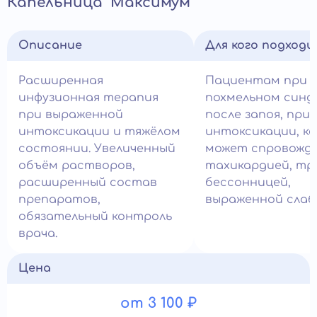
Капельница "Максимум"
Описание
Для кого подход
Расширенная
Пациентам при 
инфузионная терапия
похмельном синд
при выраженной
после запоя, при
интоксикации и тяжёлом
интоксикации, к
состоянии. Увеличенный
может спровожд
объём растворов,
тахикардией, тр
расширенный состав
бессонницей,
препаратов,
выраженной слаб
обязательный контроль
врача.
Цена
от 3 100 ₽