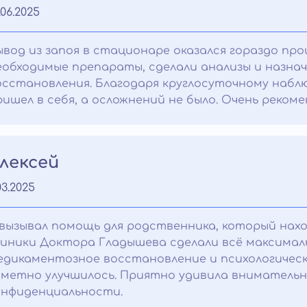
.06.2025
ывод из запоя в стационаре оказался гораздо про
еобходимые препараты, сделали анализы и назна
осстановления. Благодаря круглосуточному набл
ришел в себя, а осложнений не было. Очень реком
лексей
03.2025
 вызывал помощь для родственника, который нахо
линики Доктора Гладышева сделали всё максимал
едикаментозное восстановление и психологическ
аметно улучшилось. Приятно удивила внимательн
онфиденциальности.