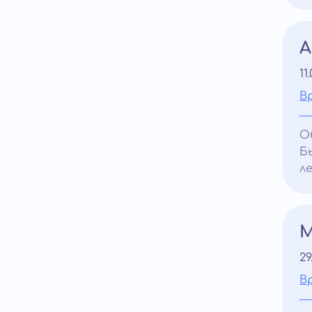
А
11
В
О
Б
л
М
29
В