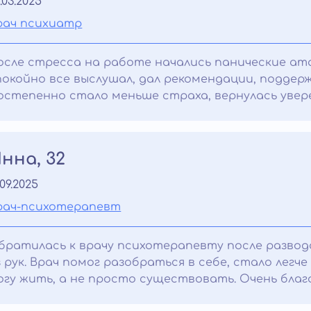
.03.2025
рач психиатр
осле стресса на работе начались панические ат
покойно все выслушал, дал рекомендации, поддерж
остепенно стало меньше страха, вернулась увер
нна, 32
.09.2025
рач-психотерапевт
братилась к врачу психотерапевту после развода
з рук. Врач помог разобраться в себе, стало лег
огу жить, а не просто существовать. Очень благ