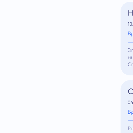
Н
10
В
Э
н
С
С
06
В
Р