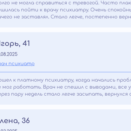
олго не могла справиться с тревогой. Часто плак
ешилась пойти к врачу психиатру. Очень спокойн
ичего не заставлял. Стало легче, постепенно вер
горь, 41
.08.2025
рач психиатр
ошел к платному психиатру, когда начались пробл
е мог работать. Врач не спешил с выводами, все у
ерез пару недель стало легче засыпать, вернулся
лена, 36