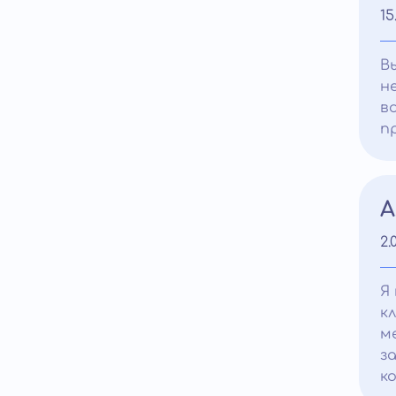
15
В
н
в
п
А
2.
Я
к
м
з
к