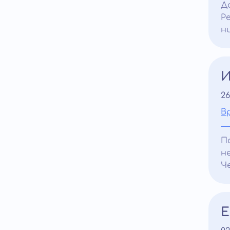
Д
Р
н
И
26
В
П
н
Ч
Е