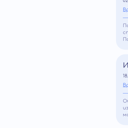
02
В
П
с
П
И
18
В
О
и
м