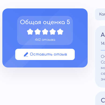
Ка
Общая оценка
5
А
462 отзыва
14
Оставить отзыв
О
С
м
с
з
С