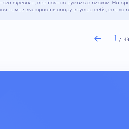
ного тревоги, постоянно думала о плохом. На пр
рач помог выстроить опору внутри себя, стало 
1
4