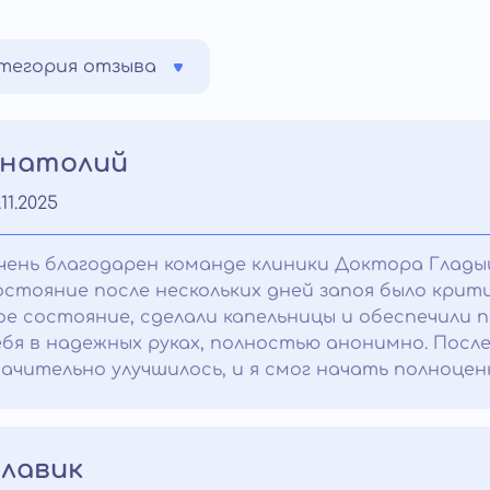
тегория отзыва
натолий
.11.2025
чень благодарен команде клиники Доктора Глады
остояние после нескольких дней запоя было крит
ое состояние, сделали капельницы и обеспечили 
ебя в надежных руках, полностью анонимно. Посл
начительно улучшилось, и я смог начать полноцен
лавик