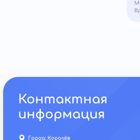
М
В
Контактная
информация
Город:
Королёв