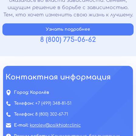
оказались во власти зависимости. Семьям,
ищущим решение в борьбе с зависимостью.
Тем, кто хочет изменить свою жизнь к лучшему.
Узнать подробнее
8 (800) 775-06-62
Контактная информация
Город:
Королёв
Телефон:
+7 (499) 348-81-51
Телефон:
8 (800) 302-67-71
E-mail:
korolev@psikhiatr.clinic