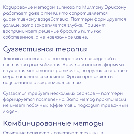
Кодирование методом гипноза по Милтону Эриксону
работает даже с теми, кто сопротивляется
директивному воздействию. Паттерн формируется
дольше, зато закрепляется глубже. Пациент
воспринимает решение бросить пить как
собственное, а не навязанное извне.
Суггестивная терапия
Техника основана на повторении утверждений в
состоянии расслабления. Врач произносит формулы
внушения монотонно, ритмично, погружая сознание в
медитативное состояние. Фразы проникают в
подсознание и закрепляются там.
Суггестия требует нескольких сеансов — паттерн
формируется постепенно. Зато метод практически
не имеет побочных эффектов и подходит тревожным
людям.
Комбинированные методы
Опытные психиатры сочетают техники в