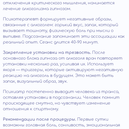
отключения критического мышления, начинается
лечение алкоголизма гипнозом.
Психотерапевт формирует негативные образы,
связанные с алкоголем: горький вкус, запах, который
вызывает тошноту, физическую боль при мысли о
выпивке. Подсознание запоминает эти ассоциации как
реальный опыт. Сеанс длится 40-90 минут.
Закрепление установки на трезвость.
После
основного блока гипноза от алкоголя врач повторяет
установки несколько раз, усиливая их. Использует
якоря — триггеры, которые активируют негативную
реакцию на алкоголь в будущем. Это может быть
запах, визуальный образ, звук.
Психиатр постепенно выводит человека из транса,
оставляя установки в подсознании. Человек помнит
происходящее смутно, но чувствует изменение
отношения к спиртному.
Рекомендации после процедуры.
Первые сутки
возможны головная боль, сонливость, эмоциональная