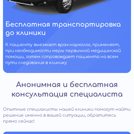
Бесплатная транспортировка
до клиники
К пациенту выезжает врач-нарколог, применяет,
при необходимости меры первичной медицинской
помощи, затем сопровождает пациента на всем
пути следования в клинику
Анонимная и бесплатная
консультация специалиста
Опытные специалисты нашей клиники помогут найти
решение именно в вашей ситуации, обратитесь
прямо сейчас!