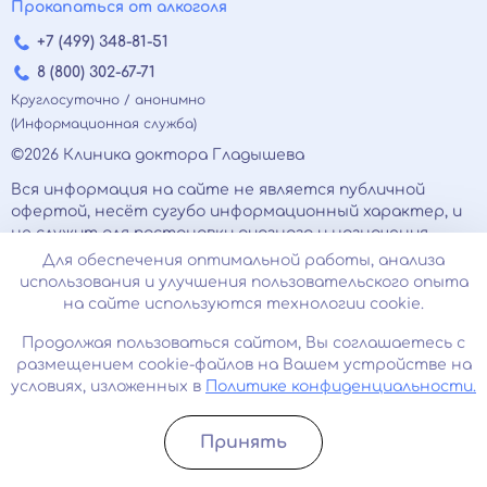
Прокапаться от алкоголя
+7 (499) 348-81-51
8 (800) 302-67-71
Круглосуточно / анонимно
(Информационная служба)
©2026 Клиника доктора Гладышева
Вся информация на сайте не является публичной
офертой, несёт сугубо информационный характер, и
не служит для постановки диагноза и назначения
лечения.
Для обеспечения оптимальной работы, анализа
Есть противопоказания, необходимо
использования и улучшения пользовательского опыта
проконсультироваться с врачом. Консультационные
на сайте используются технологии cookie.
услуги, оказываемые по телефону, мессенджерам и в
соцсетях носят исключительно информационный
Продолжая пользоваться сайтом, Вы соглашаетесь с
характер и не являются медицинскими услугами.
размещением cookie-файлов на Вашем устройстве на
Оставаясь на сайте вы соглашаетесь на
условиях, изложенных в
Политике конфиденциальности.
использование cookies. 18+
Принять
Записатьcя
Позвонить