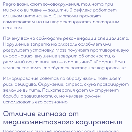
Редко возникают головокружения, тошнота при
мыслях о выпивке — защитный рефлекс работает
слишком интенсивно. Симптомы проходят
самостоятельно или корректируются повторным
сеансом.
Почему важно соблюдать рекомендации специалиста.
Нарушение запрета на алкоголь ослабляет или
разрушает установку. Мозг получает противоречивую
информацию: внушение говорит об опасности, а
реальный опыт выпивки — о привычной эйфории. Если
человек сорвался, требуется повторное кодирование.
Игнорирование советов по образу жизни повышает
риск рецидива. Окружение, стресс, скука провоцируют
желание выпить. Психотерапия дает инструмент
борьбы с зависимостью, но человек должен
использовать его осознанно.
Отличие гипноза от
медикаментозного кодирования
Препараты с дисульфирамом создают физическую