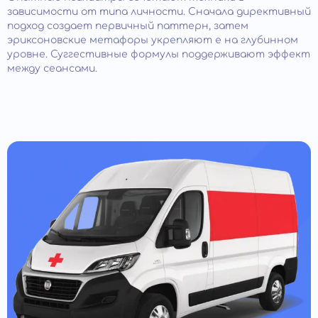
зависимости от типа личности. Сначала директивный
подход создает первичный паттерн, затем
эриксоновские метафоры укрепляют е на глубинном
уровне. Суггестивные формулы поддерживают эффект
между сеансами.