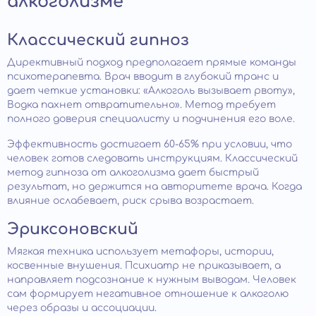
алкоголизме
Классический гипноз
Директивный подход предполагает прямые команды
психотерапевта. Врач вводит в глубокий транс и
дает четкие установки: «Алкоголь вызывает рвоту»,
Водка пахнет отвратительно». Метод требует
полного доверия специалисту и подчинения его воле.
Эффективность достигает 60-65% при условии, что
человек готов следовать инструкциям. Классический
метод гипноза от алкоголизма дает быстрый
результат, но держится на авторитете врача. Когда
влияние ослабевает, риск срыва возрастает.
Эриксоновский
Мягкая техника использует метафоры, истории,
косвенные внушения. Психиатр не приказывает, а
направляет подсознание к нужным выводам. Человек
сам формирует негативное отношение к алкоголю
через образы и ассоциации.