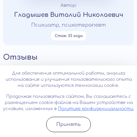
Автор:
Гладышев Виталий Николаевич
Психиатр, психотерапевт
Стаж: 33 года
Отзывы
Для обеспечения оптимальной работы, анализа
Все отзывы
использования и улучшения пользовательского опыта
на сайте используются технологии cookie.
Написать отзыв
Продолжая пользоваться сайтом, Вы соглашаетесь с
размещением cookie-файлов на Вашем устройстве на
условиях, изложенных в
Политике конфиденциальности.
Ирина, 32 года
Принять
Записатьcя
Позвонить
19.07.2025
1