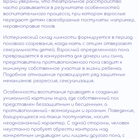
Врачи уверены, что театральное расстройство
часто развивается в результате особенностей
воспитательного процесса, при котором взрослые
передают детям своеобразные постулаты: например,
неравноправие полов.
Истерический склад личности формируется в период
полового созревания, когда мать с отцом отвергают
сексуальность детей. Взрослый определенного пола
превращается в конкурента для дочери или сына,
представитель противоположного пола сводит к
минимуму собственное участие в жизни ребенка.
Подобное отношение провоцирует ряд защитных
механизмов: регрессия, сексуализация.
Особенности воспитания приводят к созданию
уникальной картины мира, где собственный пол
представлен беззащитным и бесценным, а
противоположный – всемогущим и грозным. Поведение,
базирующееся на таких постулатах, носит
неоднозначный характер. С одной стороны, человек
неустанно пробует обрести контроль над
конкретным индивидом или лицами другого пола, с