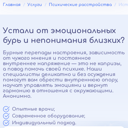
Главная
Услуги
Психические расстройства
Ист
Устали от эмоциональных
бурь и непонимания близких?
Бурные перепады настроения, зависимость
от чужого мнения и постоянное
внутреннее напряжение — это не капризы,
а повод помочь своей психике. Наши
специалисты деликатно и без осуждения
помогут вам обрести внутреннюю опору,
научат управлять эмоциями и вернут
гармонию в отношения с окружающими.
Анонимно.
Опытные врачи;
Современное оборудование;
Индивидуальный подход.