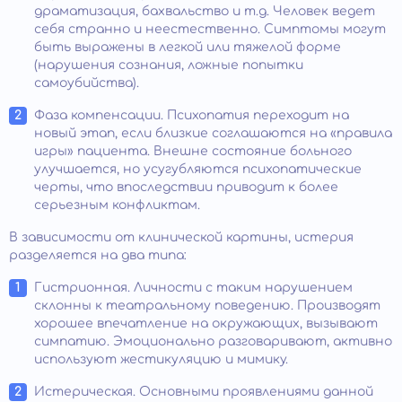
драматизация, бахвальство и т.д. Человек ведет
себя странно и неестественно. Симптомы могут
быть выражены в легкой или тяжелой форме
(нарушения сознания, ложные попытки
самоубийства).
Фаза компенсации. Психопатия переходит на
новый этап, если близкие соглашаются на «правила
игры» пациента. Внешне состояние больного
улучшается, но усугубляются психопатические
черты, что впоследствии приводит к более
серьезным конфликтам.
В зависимости от клинической картины, истерия
разделяется на два типа:
Гистрионная. Личности с таким нарушением
склонны к театральному поведению. Производят
хорошее впечатление на окружающих, вызывают
симпатию. Эмоционально разговаривают, активно
используют жестикуляцию и мимику.
Истерическая. Основными проявлениями данной