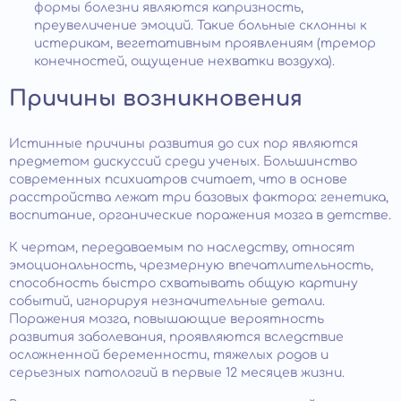
формы болезни являются капризность,
преувеличение эмоций. Такие больные склонны к
истерикам, вегетативным проявлениям (тремор
конечностей, ощущение нехватки воздуха).
Причины возникновения
Истинные причины развития до сих пор являются
предметом дискуссий среди ученых. Большинство
современных психиатров считает, что в основе
расстройства лежат три базовых фактора: генетика,
воспитание, органические поражения мозга в детстве.
К чертам, передаваемым по наследству, относят
эмоциональность, чрезмерную впечатлительность,
способность быстро схватывать общую картину
событий, игнорируя незначительные детали.
Поражения мозга, повышающие вероятность
развития заболевания, проявляются вследствие
осложненной беременности, тяжелых родов и
серьезных патологий в первые 12 месяцев жизни.