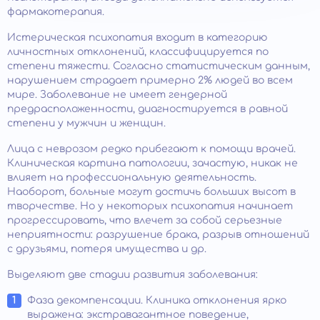
фармакотерапия.
Истерическая психопатия входит в категорию
личностных отклонений, классифицируется по
степени тяжести. Согласно статистическим данным,
нарушением страдает примерно 2% людей во всем
мире. Заболевание не имеет гендерной
предрасположенности, диагностируется в равной
степени у мужчин и женщин.
Лица с неврозом редко прибегают к помощи врачей.
Клиническая картина патологии, зачастую, никак не
влияет на профессиональную деятельность.
Наоборот, больные могут достичь больших высот в
творчестве. Но у некоторых психопатия начинает
прогрессировать, что влечет за собой серьезные
неприятности: разрушение брака, разрыв отношений
с друзьями, потеря имущества и др.
Выделяют две стадии развития заболевания:
Фаза декомпенсации. Клиника отклонения ярко
выражена: экстравагантное поведение,