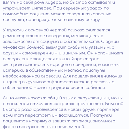
взять на себя роль лидера, но быстро остывает и
утрачивает интерес. При серьезных ударах по
самолюбию пациент может совершить опасные
поступки, приводящие к летальному исходу.
У взрослых основной чертой психоза считается
демонстративное поведения, меняющиеся в
зависимости от социума и обстоятельств. С одним
человеком больной выглядит слабым и уязвимым, с
другим – самоуверенным и циничным. Он напоминает
актера, снимающегося в кино. Характерна
экстравагантность нарядов и поведения, возможны
истерики в общественных местах, приступы
необоснованной агрессии. Для привлечения внимания
индивид выдумывает фантастические рассказы о
собственной жизни, приукрашивает события.
Лица легко находят общий язык с окружающими, но их
отношения отличаются краткосрочностью. Больной
быстро разочаровывается в новом друге, партнере,
если тот перестает им восхищаться. Поступки
пациентов напрямую зависят от эмоционального
фона и поверхностных впечатлений.