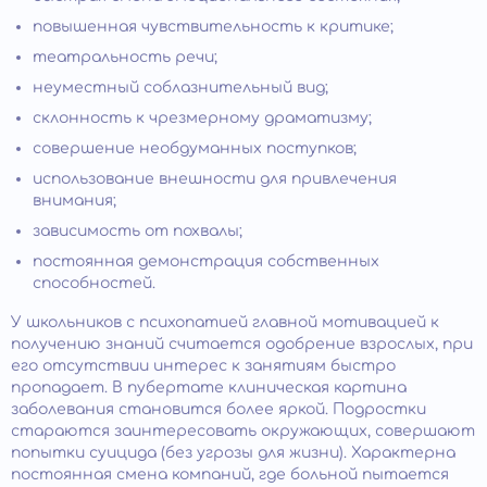
повышенная чувствительность к критике;
театральность речи;
неуместный соблазнительный вид;
склонность к чрезмерному драматизму;
совершение необдуманных поступков;
использование внешности для привлечения
внимания;
зависимость от похвалы;
постоянная демонстрация собственных
способностей.
У школьников с психопатией главной мотивацией к
получению знаний считается одобрение взрослых, при
его отсутствии интерес к занятиям быстро
пропадает. В пубертате клиническая картина
заболевания становится более яркой. Подростки
стараются заинтересовать окружающих, совершают
попытки суицида (без угрозы для жизни). Характерна
постоянная смена компаний, где больной пытается