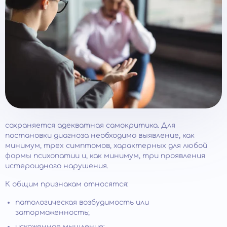
сохраняется адекватная самокритика. Для
постановки диагноза необходимо выявление, как
минимум, трех симптомов, характерных для любой
формы психопатии и, как минимум, три проявления
истероидного нарушения.
К общим признакам относятся:
патологическая возбудимость или
заторможенность;
искаженное мышление;