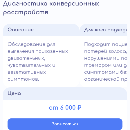
Диагностика конверсионных
расстройств
Описание
Для кого подход
Обследование для
Подходит пацие
выявления психогенных
потерей голоса,
двигательных,
нарушениями пох
чувствительных и
тремором или др
вегетативных
симптомами без
симптомов.
органической при
Цена
от 6 000 ₽
Записатьcя