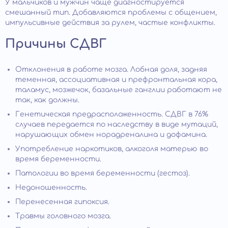
У мальчиков и мужчин чаще диагностируется
смешанный тип. Добавляются проблемы с общением,
импульсивные действия за рулем, частые конфликты.
Причины СДВГ
Отклонения в работе мозга. Лобная доля, задняя
теменная, ассоциативная и префронтальная кора,
таламус, мозжечок, базальные ганглии работают не
так, как должны.
Генетическая предрасположенность. СДВГ в 76%
случаев передается по наследству в виде мутаций,
нарушающих обмен норадреналина и дофамина.
Употребление наркотиков, алкоголя матерью во
время беременности.
Патологии во время беременности (гестоз).
Недоношенность.
Перенесенная гипоксия.
Травмы головного мозга.