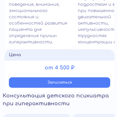
поведения, внимания,
подросткам и в
эмоционального
при повышенно
состояния и
двигательной
особенностей развития
активности,
пациента для
импульсивности
определения причин
трудностях
гиперактивности.
концентрации в
Цена
от 4 500 ₽
Записатьcя
Консультация детского психиатра
при гиперактивности