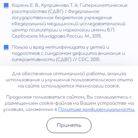
Корень Е. В., Куприянова Т. А. Гиперкинетические
расстройства (СДВГ) / Федеральное
государственное бюджетное учреждение
«Федеральный медицинский исследовательский
центр психиатрии и наркологии имени В.П.
Сербского» Минздрава России. М., 2015.
Польза и вред метилфенидата у детей и
подростков с синдромом дефицита внимания и
гиперактивности (СДВГ) // CDC, 2015.
Гузева В.И. Руководство по детской неврологии. —
Для обеспечения оптимальной работы, анализа
СПб.: СПбГМПА, 1998. — 496 с.
использования и улучшения пользовательского опыта
на сайте используются технологии cookie.
Бехтерева Н.П. Здоровый и больной мозг человека.
2-е изд., перераб. и доп. — Л.: «Наука», 1988. — 260 с.
Продолжая пользоваться сайтом, Вы соглашаетесь с
размещением cookie-файлов на Вашем устройстве на
Бадалян Л.О., Журба Л.Т., Всеволожская Н.М.
условиях, изложенных в
Политике конфиденциальности.
Руководство по неврологии раннего детского
возраста. — Киев: Здоровье, 1980. — 342 с.
Принять
Лохов М.И., Фесенко Е.В., Фесенко Ю.А. Интеллект
Записатьcя
Позвонить
ребенка. — СПб.: ЭЛ-БИ-СПБ, 2008. — 128 с.