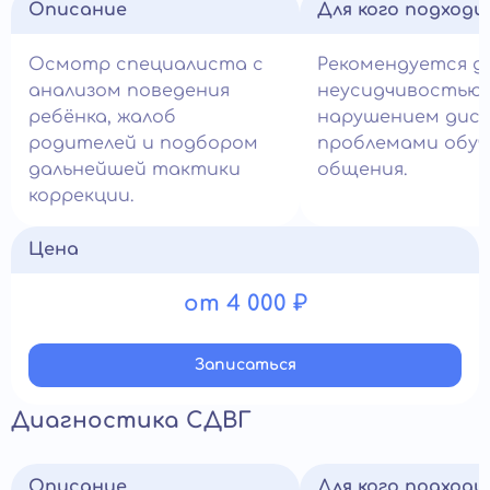
Описание
Для кого подход
Осмотр специалиста с
Рекомендуется д
анализом поведения
неусидчивостью,
ребёнка, жалоб
нарушением дисц
родителей и подбором
проблемами обуч
дальнейшей тактики
общения.
коррекции.
Цена
от 4 000 ₽
Записатьcя
Диагностика СДВГ
Описание
Для кого подход