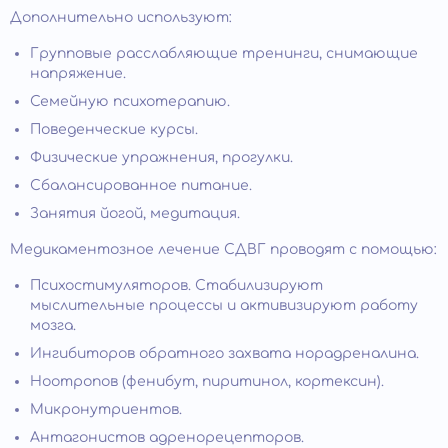
Дополнительно используют:
Групповые расслабляющие тренинги, снимающие
напряжение.
Семейную психотерапию.
Поведенческие курсы.
Физические упражнения, прогулки.
Сбалансированное питание.
Занятия йогой, медитация.
Медикаментозное лечение СДВГ проводят с помощью:
Психостимуляторов. Стабилизируют
мыслительные процессы и активизируют работу
мозга.
Ингибиторов обратного захвата норадреналина.
Ноотропов (фенибут, пиритинол, кортексин).
Микронутриентов.
Антагонистов адренорецепторов.