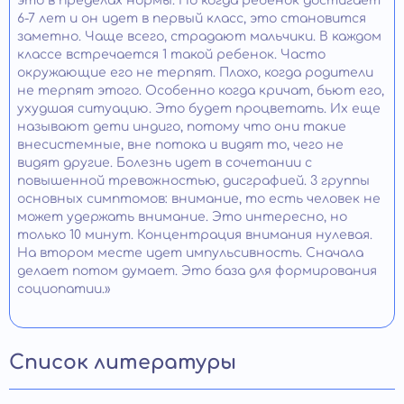
это в пределах нормы. Но когда ребенок достигает
6-7 лет и он идет в первый класс, это становится
заметно. Чаще всего, страдают мальчики. В каждом
классе встречается 1 такой ребенок. Часто
окружающие его не терпят. Плохо, когда родители
не терпят этого. Особенно когда кричат, бьют его,
ухудшая ситуацию. Это будет процветать. Их еще
называют дети индиго, потому что они такие
внесистемные, вне потока и видят то, чего не
видят другие. Болезнь идет в сочетании с
повышенной тревожностью, дисграфией. 3 группы
основных симптомов: внимание, то есть человек не
может удержать внимание. Это интересно, но
только 10 минут. Концентрация внимания нулевая.
На втором месте идет импульсивность. Сначала
делает потом думает. Это база для формирования
социопатии.»
Список литературы