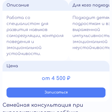
Описание
Для кого подход
Работа со
Подходит детям,
специалистом для
подросткам и вз
развития навыков
выраженной
саморегуляции, контроля
импульсивностью
поведения и
эмоциональной
эмоциональной
неустойчивость
устойчивости.
Цена
от 4 500 ₽
Записатьcя
Семейная консультация при