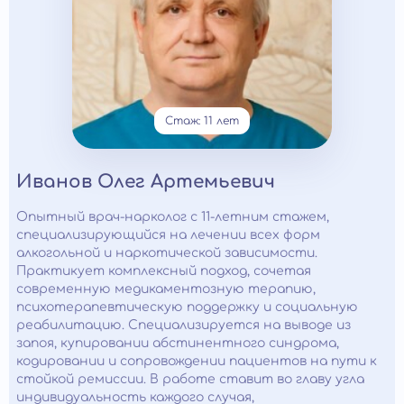
Стаж: 11 лет
Иванов Олег Артемьевич
Опытный врач-нарколог с 11-летним стажем,
специализирующийся на лечении всех форм
алкогольной и наркотической зависимости.
Практикует комплексный подход, сочетая
современную медикаментозную терапию,
психотерапевтическую поддержку и социальную
реабилитацию. Специализируется на выводе из
запоя, купировании абстинентного синдрома,
кодировании и сопровождении пациентов на пути к
стойкой ремиссии. В работе ставит во главу угла
индивидуальность каждого случая,