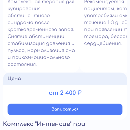
Комплексная терапия для
Рекомендуется
купирования
пациентам, кот
абстинентного
употребляли алко
синдрома после
течение 1–3 дней,
кратковременного запоя.
при появлении тр
Снятие абстиненции,
тремора, бессон
стабилизация давления и
сердцебиения.
пульса, нормализация сна
и психоэмоционального
состояния.
Цена
от 2 400 ₽
Записатьcя
Комплекс "Интенсив" при