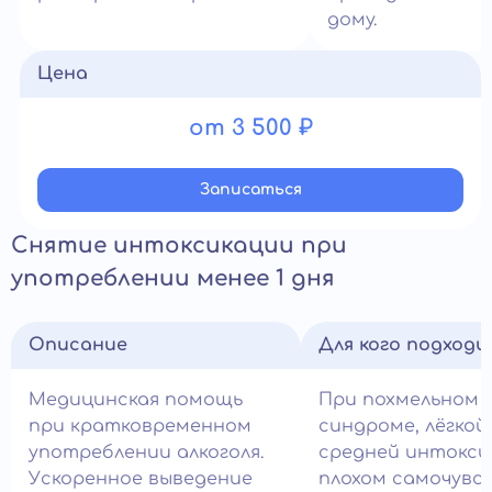
дому.
Цена
от 3 500 ₽
Записатьcя
Снятие интоксикации при
употреблении менее 1 дня
Описание
Для кого подход
Медицинская помощь
При похмельном
при кратковременном
синдроме, лёгкой
употреблении алкоголя.
средней интокси
Ускоренное выведение
плохом самочувс