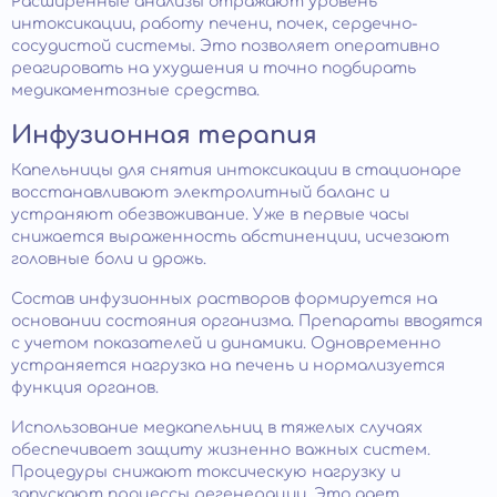
Расширенные анализы отражают уровень
интоксикации, работу печени, почек, сердечно-
сосудистой системы. Это позволяет оперативно
реагировать на ухудшения и точно подбирать
медикаментозные средства.
Инфузионная терапия
Капельницы для снятия интоксикации в стационаре
восстанавливают электролитный баланс и
устраняют обезвоживание. Уже в первые часы
снижается выраженность абстиненции, исчезают
головные боли и дрожь.
Состав инфузионных растворов формируется на
основании состояния организма. Препараты вводятся
с учетом показателей и динамики. Одновременно
устраняется нагрузка на печень и нормализуется
функция органов.
Использование медкапельниц в тяжелых случаях
обеспечивает защиту жизненно важных систем.
Процедуры снижают токсическую нагрузку и
запускают процессы регенерации. Это дает