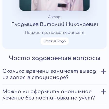
Автор:
Гладышев Виталий Николаевич
Психиатр, психотерапевт
Стаж: 33 года
Часто задаваемые вопросы
Сколько времени занимает вывод
из запоя в стационаре?
Длительность зависит от тяжести состояния,
Можно ли оформить анонимное
длительности употребления и наличия хронических
лечение без постановки на учет?
заболеваний. В среднем вывод занимает от одного до
трех дней. При тяжелой интоксикации или наличии