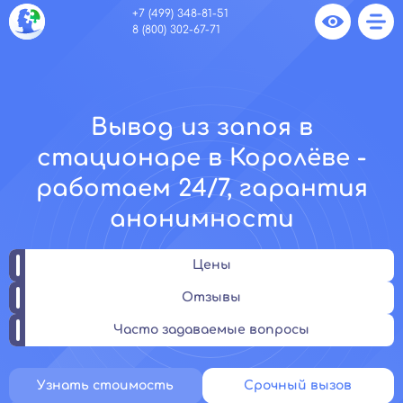
+7 (499) 348-81-51
8 (800) 302-67-71
Вывод из запоя в
стационаре в Королёве -
работаем 24/7, гарантия
анонимности
Цены
Отзывы
Часто задаваемые вопросы
Узнать стоимость
Срочный вызов