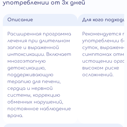
употреблении от 3х дней
Описание
Для кого подход
Расширенная программа
Рекомендуется п
лечения при длительном
употреблении бо
запое и выраженной
суток, выраженн
интоксикации. Включает
симптомах отме
многоэтапную
истощении орга
детоксикацию,
высоком риске
поддерживающую
осложнений.
терапию для печени,
сердца и нервной
системы, коррекцию
обменных нарушений,
постоянное наблюдение
врача.