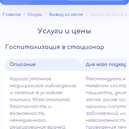
Главная
Услуги
Вывод из запоя
Вывод из запоя 
Услуги и цены
Госпитализация в стационар
Описание
Для кого подход
Круглосуточное
Рекомендуется 
медицинское наблюдение
тяжёлом состо
и лечение в условиях
пациента, длит
клиники. Максимальная
запое, риске ос
безопасность и
наличии сопут
возможность
заболеваний или
немедленного
невозможности
реагирования врачей.
проведения лече