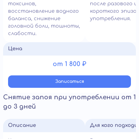
токсинов,
после разового и
восстановление водного
короткого эпизо
баланса, снижение
употребления.
головной боли, тошноты,
слабости.
Цена
от 1 800 ₽
Записатьcя
Снятие запоя при употреблении от 1
до 3 дней
Описание
Для кого подход