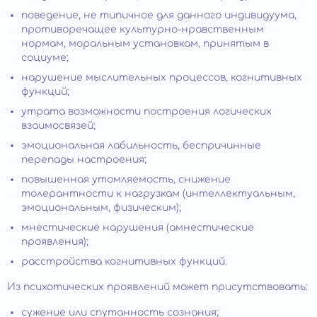
поведение, не типичное для данного индивидуума,
противоречащее культурно-нравственным
нормам, моральным установкам, принятым в
социуме;
нарушение мыслительных процессов, когнитивных
функций;
утрата возможности построения логических
взаимосвязей;
эмоциональная лабильность, беспричинные
перепады настроения;
повышенная утомляемость, снижение
толерантности к нагрузкам (интеллектуальным,
эмоциональным, физическим);
мнестические нарушения (амнестические
проявления);
расстройства когнитивных функций.
Из психотических проявлений может присутствовать:
сужение или спутанность сознания;