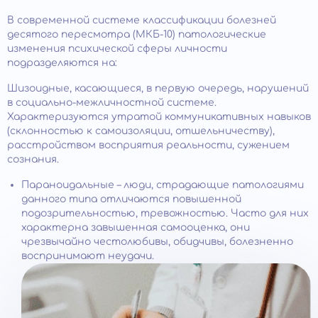
В современной системе классификации болезней
десятого пересмотра (МКБ-10) патологические
изменения психической сферы личности
подразделяются на:
Шизоидные, касающиеся, в первую очередь, нарушений
в социально-межличностной системе.
Характеризуются утратой коммуникативных навыков
(склонностью к самоизоляции, отшельничеству),
расстройством восприятия реальности, сужением
сознания.
Параноидальные – люди, страдающие патологиями
данного типа отличаются повышенной
подозрительностью, тревожностью. Часто для них
характерна завышенная самооценка, они
чрезвычайно честолюбивы, обидчивы, болезненно
воспринимают неудачи.