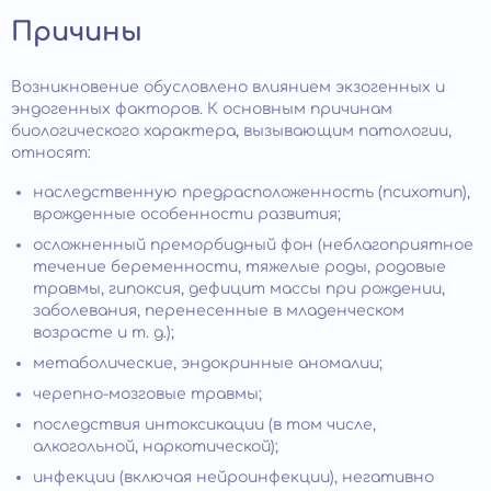
Причины
Возникновение обусловлено влиянием экзогенных и
эндогенных факторов. К основным причинам
биологического характера, вызывающим патологии,
относят:
наследственную предрасположенность (психотип),
врожденные особенности развития;
осложненный преморбидный фон (неблагоприятное
течение беременности, тяжелые роды, родовые
травмы, гипоксия, дефицит массы при рождении,
заболевания, перенесенные в младенческом
возрасте и т. д.);
метаболические, эндокринные аномалии;
черепно-мозговые травмы;
последствия интоксикации (в том числе,
алкогольной, наркотической);
инфекции (включая нейроинфекции), негативно