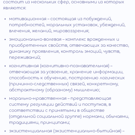
состоит из нескольких сфер, основными из которых
являются:
мотивационная – состоящая из побуждений,
потребностей, моральных установок, убеждений,
влечения, желаний, мировоззрения;
эмоционально-волевая – комплекс врожденных и
приобретенных свойств, отвечающих за качество,
динамику проявления, контроль эмоций, чувств,
переживаний;
когнитивная (когнитивно-познавательная) –
отвечающая за усвоение, хранение информации,
способность к обучению, построению логических
(причинно-следственных) связей, конкретному,
абстрактному (образному) мышлению;
морально-нравственная – представляющая
систему регуляции действий и поступков, в
соответствии с принятыми в обществе
(отдельной социальной группе) нормами, обычаями,
традициями, принципами;
экзистенциальная (экзистенциально-бытийная) –