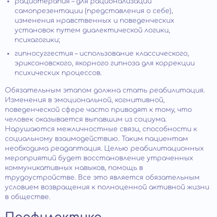
рациотерапия – для рационализации
самопрезентации (представления о себе),
изменения нравственных и поведенческих
установок путем диалектической логики,
психагогики;
гипносуггестия – использование классического,
эриксоновского, якорного гипноза для коррекции
психических процессов.
Обязательным этапом должна стать реабилитация.
Изменения в эмоциональной, когнитивной,
поведенческой сфере часто приводят к тому, что
человек оказывается выпавшим из социума.
Нарушаются межличностные связи, способности к
социальному взаимодействию. Таким пациентам
необходима реадаптация. Целью реабилитационных
мероприятий будет восстановление утраченных
коммуникативных навыков, помощь в
трудоустройстве. Все это является обязательным
условием возвращения к полноценной активной жизни
в обществе.