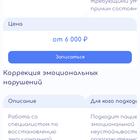
требующими уто
причин состояни
Цена
от 6 000 ₽
Записатьcя
Коррекция эмоциональных
нарушений
Описание
Для кого подход
Работа со
Подходит пацие
специалистом по
эмоциональной
восстановлению
неустойчивость
эмоциональной
раздражительно