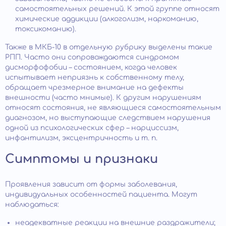
самостоятельных решений. К этой группе относят
химические аддикции (алкоголизм, наркоманию,
токсикоманию).
Также в МКБ-10 в отдельную рубрику выделены такие
РПП. Часто они сопровождаются синдромом
дисморфофобии – состоянием, когда человек
испытывает неприязнь к собственному телу,
обращает чрезмерное внимание на дефекты
внешности (часто мнимые). К другим нарушениям
относят состояния, не являющиеся самостоятельным
диагнозом, но выступающие следствием нарушения
одной из психологических сфер – нарциссизм,
инфантилизм, эксцентричность и т. п.
Симптомы и признаки
Проявления зависит от формы заболевания,
индивидуальных особенностей пациента. Могут
наблюдаться:
неадекватные реакции на внешние раздражители;