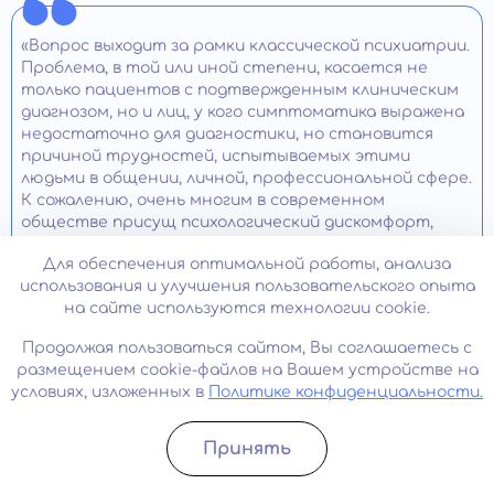
«Вопрос выходит за рамки классической психиатрии.
Проблема, в той или иной степени, касается не
только пациентов с подтвержденным клиническим
диагнозом, но и лиц, у кого симптоматика выражена
недостаточно для диагностики, но становится
причиной трудностей, испытываемых этими
людьми в общении, личной, профессиональной сфере.
К сожалению, очень многим в современном
обществе присущ психологический дискомфорт,
неуверенность в себе, тревожность, постоянная
Для обеспечения оптимальной работы, анализа
неудовлетворенность собой, качеством своей
использования и улучшения пользовательского опыта
жизни.
на сайте используются технологии cookie.
Для понимания причин формирования и развития
Продолжая пользоваться сайтом, Вы соглашаетесь с
важен анализ факторов психосоциального
размещением cookie-файлов на Вашем устройстве на
характера, влияющих на человека с первых дней
условиях, изложенных в
Политике конфиденциальности.
жизни. Важен даже младенческий период – если в это
время у ребенка не удовлетворяются
психобиологические потребности, это становится
Принять
препятствием к развитию нормальной
Записатьcя
Позвонить
идентичности личности.