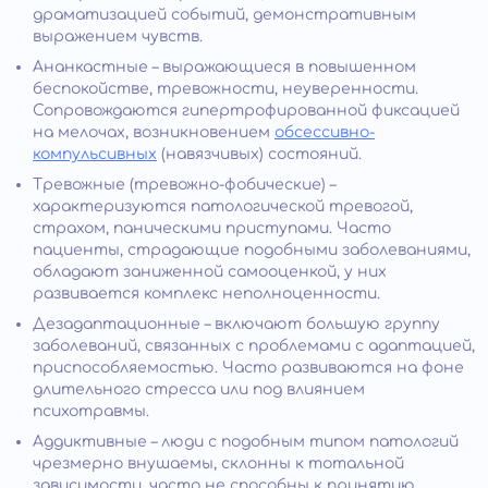
драматизацией событий, демонстративным
выражением чувств.
Ананкастные – выражающиеся в повышенном
беспокойстве, тревожности, неуверенности.
Сопровождаются гипертрофированной фиксацией
на мелочах, возникновением
обсессивно-
компульсивных
(навязчивых) состояний.
Тревожные (тревожно-фобические) –
характеризуются патологической тревогой,
страхом, паническими приступами. Часто
пациенты, страдающие подобными заболеваниями,
обладают заниженной самооценкой, у них
развивается комплекс неполноценности.
Дезадаптационные – включают большую группу
заболеваний, связанных с проблемами с адаптацией,
приспособляемостью. Часто развиваются на фоне
длительного стресса или под влиянием
психотравмы.
Аддиктивные – люди с подобным типом патологий
чрезмерно внушаемы, склонны к тотальной
зависимости, часто не способны к принятию