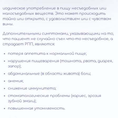
иодическое употребление в пищу несъедобных или
малосъедобных веществ. Это может происходить
тайно или открыто, с удовольствием или с чувством
вины.
Дополнительными симптомами, указывающими на то,
что пациент не случайно съел что-то несъедобное, а
страдает РПП, являются:
потеря аппетита к нормальной пище;
нарушения пищеварения (тошнота, рвота, диарея,
запор);
абдоминальные (в области живота) боли;
анемия;
снижение иммунитета;
стоматологические проблемы (кариес, эрозия
зубной эмали);
повышенная утомляемость.