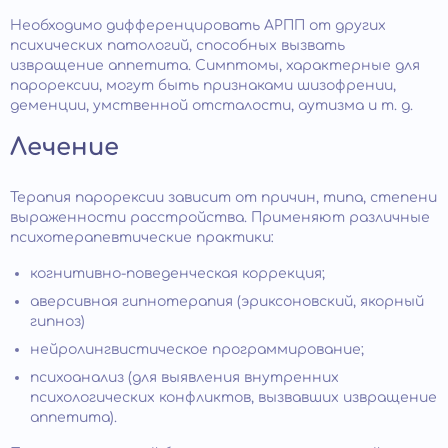
Необходимо дифференцировать АРПП от других
психических патологий, способных вызвать
извращение аппетита. Симптомы, характерные для
парорексии, могут быть признаками шизофрении,
деменции, умственной отсталости, аутизма и т. д.
Лечение
Терапия парорексии зависит от причин, типа, степени
выраженности расстройства. Применяют различные
психотерапевтические практики:
когнитивно-поведенческая коррекция;
аверсивная гипнотерапия (эриксоновский, якорный
гипноз)
нейролингвистическое программирование;
психоанализ (для выявления внутренних
психологических конфликтов, вызвавших извращение
аппетита).