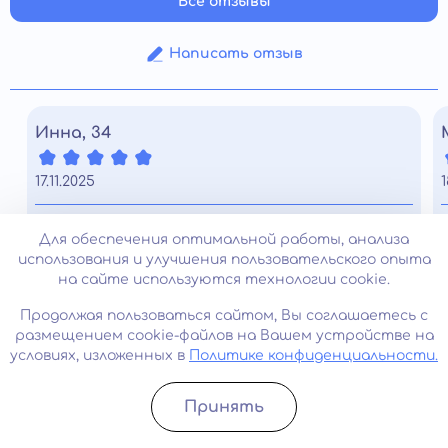
Все отзывы
Написать отзыв
Инна, 34
17.11.2025
1
У дочери началась странная привычка есть мел,
Для обеспечения оптимальной работы, анализа
бумагу. Испугалась, обратились за лечением
использования и улучшения пользовательского опыта
аллотриофагии. Врач объяснил, с чем это может
на сайте используются технологии cookie.
быть связано. Назначили обследование, потом
терапию. Уже через пару недель привычка
Продолжая пользоваться сайтом, Вы соглашаетесь с
начала уходить.
размещением cookie-файлов на Вашем устройстве на
условиях, изложенных в
Политике конфиденциальности.
Часто задаваемые вопросы
Принять
Записатьcя
Позвонить
Можно ли предупредить данное