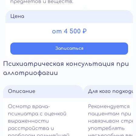
предметов и веществ.
Цена
от 4 500 ₽
Записатьcя
Психиатрическая консультация при
аллотриофагии
Описание
Для кого подход
Осмотр врача-
Рекомендуется
психиатра с оценкой
пациентам при
выраженности
навязчивом стре
расстройства и
употреблять
подбором дальнейшей
несъедобные вещ