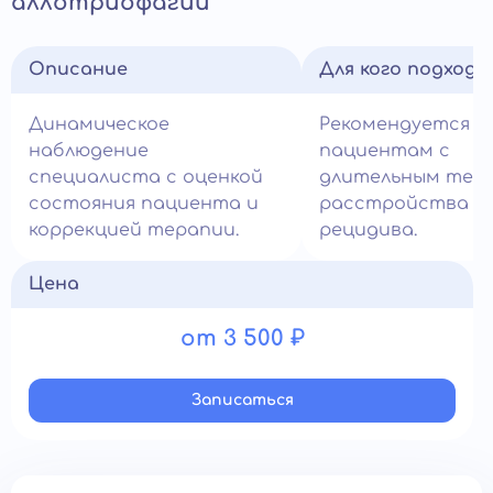
аллотриофагии
Описание
Для кого подход
Динамическое
Рекомендуется
наблюдение
пациентам с
специалиста с оценкой
длительным теч
состояния пациента и
расстройства и 
коррекцией терапии.
рецидива.
Цена
от 3 500 ₽
Записатьcя