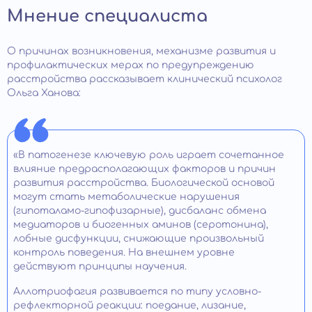
Мнение специалиста
О причинах возникновения, механизме развития и
профилактических мерах по предупреждению
расстройства рассказывает клинический психолог
Ольга Ханова:
«В патогенезе ключевую роль играет сочетанное
влияние предрасполагающих факторов и причин
развития расстройства. Биологической основой
могут стать метаболические нарушения
(гипоталамо-гипофизарные), дисбаланс обмена
медиаторов и биогенных аминов (серотонина),
лобные дисфункции, снижающие произвольный
контроль поведения. На внешнем уровне
действуют принципы научения.
Аллотриофагия развивается по типу условно-
рефлекторной реакции: поедание, лизание,