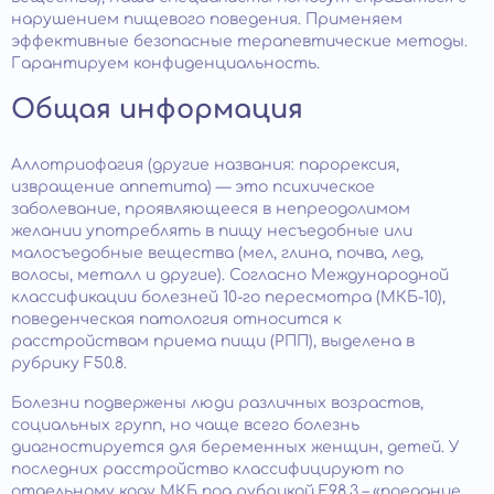
нарушением пищевого поведения. Применяем
эффективные безопасные терапевтические методы.
Гарантируем конфиденциальность.
Общая информация
Аллотриофагия (другие названия: парорексия,
извращение аппетита) — это психическое
заболевание, проявляющееся в непреодолимом
желании употреблять в пищу несъедобные или
малосъедобные вещества (мел, глина, почва, лед,
волосы, металл и другие). Согласно Международной
классификации болезней 10-го пересмотра (МКБ-10),
поведенческая патология относится к
расстройствам приема пищи (РПП), выделена в
рубрику F50.8.
Болезни подвержены люди различных возрастов,
социальных групп, но чаще всего болезнь
диагностируется для беременных женщин, детей. У
последних расстройство классифицируют по
отдельному коду МКБ под рубрикой F98.3 – «поедание