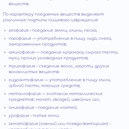
веществ.
По характеру поедаемых веществ выделяют
различные подтипы пищевого извращения:
геофагия – поедание земли, глины, песка;
пагофагия — употребление в пищу льда, снега,
замороженных продуктов;
амилофагия — поедание крахмала, сырого теста,
муки, прочих углеводных продуктов;
трихофагия – съедение волос, шерсти, других
волокнистых веществ.
гидрантофагия — употребление в пищу мыла,
зубной пасты, моющих средств;
металлофагия — глотание металлических
предметов: монет, гвоздей, швейных игл;
онихофагия – поедание ногтей;
урофагия – питье мочи;
гематофагия (ложный или псевдо-вампиризм) –