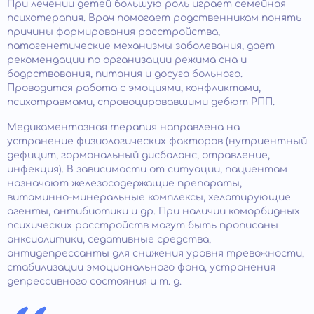
При лечении детей большую роль играет семейная
психотерапия. Врач помогает родственникам понять
причины формирования расстройства,
патогенетические механизмы заболевания, дает
рекомендации по организации режима сна и
бодрствования, питания и досуга больного.
Проводится работа с эмоциями, конфликтами,
психотравмами, спровоцировавшими дебют РПП.
Медикаментозная терапия направлена на
устранение физиологических факторов (нутриентный
дефицит, гормональный дисбаланс, отравление,
инфекция). В зависимости от ситуации, пациентам
назначают железосодержащие препараты,
витаминно-минеральные комплексы, хелатирующие
агенты, антибиотики и др. При наличии коморбидных
психических расстройств могут быть прописаны
анксиолитики, седативные средства,
антидепрессанты для снижения уровня тревожности,
стабилизации эмоционального фона, устранения
депрессивного состояния и т. д.