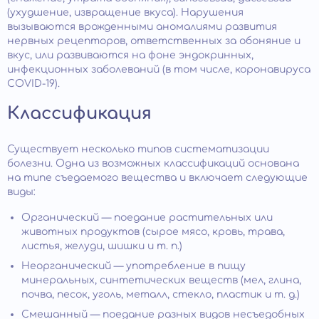
(ухудшение, извращение вкуса). Нарушения
вызываются врожденными аномалиями развития
нервных рецепторов, ответственных за обоняние и
вкус, или развиваются на фоне эндокринных,
инфекционных заболеваний (в том числе, коронавируса
COVID-19).
Классификация
Существует несколько типов систематизации
болезни. Одна из возможных классификаций основана
на типе съедаемого вещества и включает следующие
виды:
Органический — поедание растительных или
животных продуктов (сырое мясо, кровь, трава,
листья, желуди, шишки и т. п.)
Неорганический — употребление в пищу
минеральных, синтетических веществ (мел, глина,
почва, песок, уголь, металл, стекло, пластик и т. д.)
Смешанный — поедание разных видов несъедобных