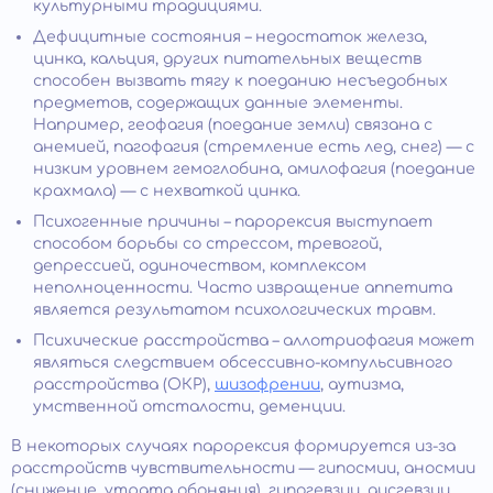
культурными традициями.
Дефицитные состояния – недостаток железа,
цинка, кальция, других питательных веществ
способен вызвать тягу к поеданию несъедобных
предметов, содержащих данные элементы.
Например, геофагия (поедание земли) связана с
анемией, пагофагия (стремление есть лед, снег) — с
низким уровнем гемоглобина, амилофагия (поедание
крахмала) — с нехваткой цинка.
Психогенные причины – парорексия выступает
способом борьбы со стрессом, тревогой,
депрессией, одиночеством, комплексом
неполноценности. Часто извращение аппетита
является результатом психологических травм.
Психические расстройства – аллотриофагия может
являться следствием обсессивно-компульсивного
расстройства (ОКР),
шизофрении
, аутизма,
умственной отсталости, деменции.
В некоторых случаях парорексия формируется из-за
расстройств чувствительности — гипосмии, аносмии
(снижение, утрата обоняния), гипогевзии, дисгевзии