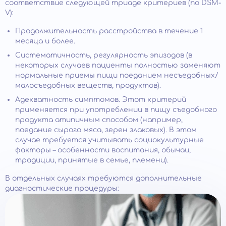
соответствие следующей триаде критериев (по DSM-
V):
Продолжительность расстройства в течение 1
месяца и более.
Систематичность, регулярность эпизодов (в
некоторых случаев пациенты полностью заменяют
нормальные приемы пищи поеданием несъедобных/
малосъедобных веществ, продуктов).
Адекватность симптомов. Этот критерий
применяется при употреблении в пищу съедобного
продукта атипичным способом (например,
поедание сырого мяса, зерен злаковых). В этом
случае требуется учитывать социокультурные
факторы – особенности воспитания, обычаи,
традиции, принятые в семье, племени).
В отдельных случаях требуются дополнительные
диагностические процедуры: