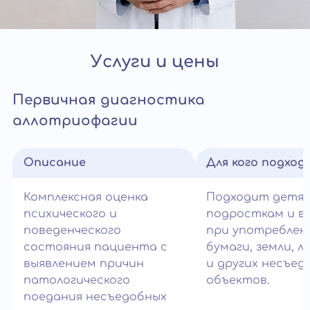
Услуги и цены
Первичная диагностика
аллотриофагии
Описание
Для кого подход
Комплексная оценка
Подходит детям
психического и
подросткам и в
поведенческого
при употреблен
состояния пациента с
бумаги, земли, л
выявлением причин
и других несъед
патологического
объектов.
поедания несъедобных