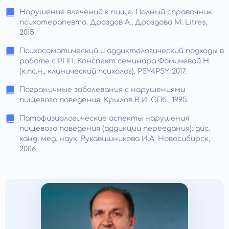
Нарушение влечений к пище. Полный справочник
психотерапевта. Дроздов А., Дроздова М. Litres,
2015.
Психосоматический и аддиктологический подходы в
работе с РПП. Конспект семинара Фомичевой Н.
(к.пс.н., клинический психолог). PSY4PSY, 2017.
Пограничные заболевания с нарушениями
пищевого поведения. Крылов В.И. СПб., 1995.
Патофизиологические аспекты нарушения
пищевого поведения (аддикции переедания): дис.
канд. мед. наук. Рукавишникова И.А. Новосибирск,
2006.