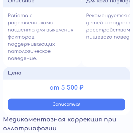
Описание
Для кого подход
Работа с
Рекомендуется с
родственниками
детей и подрост
пациента для выявления
расстройствам
факторов,
пищевого поведе
поддерживающих
патологическое
поведение.
Цена
от 5 500 ₽
Записатьcя
Медикаментозная коррекция при
аллотриофагии