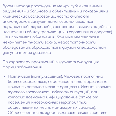
Врачи, находя расхождение между субъективными
ощущениями больного и объективными показаниями
клинических исследований, часто считают
ипохондриков симулянтами, ограничиваются
парциальной терапией (в основном, заключающейся в
назначении общеукрепляющих и седативных средств).
Не испытывая облегчения, больные уверяются в
некомпетентности врача, недостаточности
обследования, обращаются к другим специалистам
для уточнения диагноза.
По характеру проявлений выделяют следующие
формы заболевания:
Навязчивая (компульсивная). Человек постоянно
боится заразиться, переживает, что в организме
начались патологические процессы. Испытываемая
тревога заставляет избегать ситуаций, при
которых возможно инфицирование (отказ от
посещения многолюдных мероприятий,
общественных мест, маникюрных салонов).
Обеспокоенность здоровьем заставляет читать