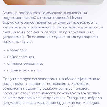
Лечение проводится комплексно, в сочетании
медикаментозной и психотерапией. Целью
фармакотерапии является снижение тревожности,
купирование психотических симптомов, нормализация
эмоционального фона (особенно при сочетании с
депрессией). По показаниям применяют препараты
различных групп:
ноотропы;
нейролептики;
антидепрессанты;
транквилизаторы.
Среди методов психотерапии наиболее эффективна
рациональная терапия, помогающая логически
объяснить пациенту ошибочность установок.
Хорошую результативность показывают групповые
психотерапевтические практики. Сегодня приобрело
популярность использование аддиктивных методик,