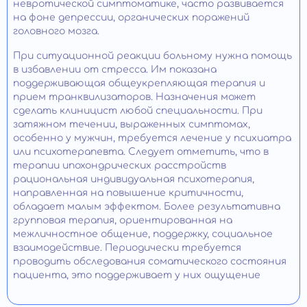
невротической симптоматике, часто развивается
на фоне депрессии, органических поражений
головного мозга.
При ситуационной реакции больному нужна помощь
в избавлении от стресса. Им показана
поддерживающая общеукрепляющая терапия и
прием транквилизаторов. Назначения может
сделать клиницист любой специальности. При
затяжном течении, выраженных симптомах,
особенно у мужчин, требуется лечение у психиатра
или психотерапевта. Следует отметить, что в
терапии ипохондрических расстройств
рациональная индивидуальная психотерапия,
направленная на повышение критичности,
обладает малым эффектом. Более результативна
групповая терапия, ориентированная на
межличностное общение, поддержку, социальное
взаимодействие. Периодически требуется
проводить обследования соматического состояния
пациента, это поддерживает у них ощущение