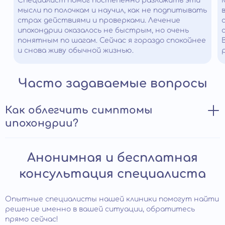
Специалист помог постепенно разложить эти
мысли по полочкам и научил, как не подпитывать
страх действиями и проверками. Лечение
ипохондрии оказалось не быстрым, но очень
понятным по шагам. Сейчас я гораздо спокойнее
и снова живу обычной жизнью.
Часто задаваемые вопросы
Как облегчить симптомы
ипохондрии?
При нетяжелой форме расстройства человек может
Анонимная и бесплатная
самостоятельно облегчить свое состояние.
Отвлечься от постоянных мыслей о болезни помогут
консультация специалиста
физические нагрузки, хобби, общение с друзьями.
Хорошие результаты дают занятия медитативными
практиками, направленными на повышения контроля
Опытные специалисты нашей клиники помогут найти
негативных мыслей и эмоций, йога. Рекомендуется
решение именно в вашей ситуации, обратитесь
избегать информацию, связанную с заболеваниями,
прямо сейчас!