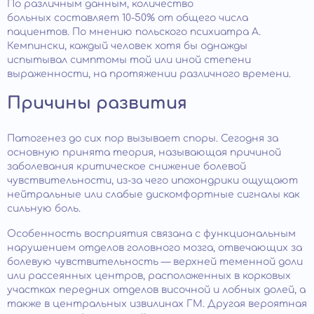
По различным данным, количество
больных составляет 10-50% от общего числа
пациентов. По мнению польского психиатра А.
Кемпински, каждый человек хотя бы однажды
испытывал симптомы той или иной степени
выраженности, на протяжении различного времени.
Причины развития
Патогенез до сих пор вызывает споры. Сегодня за
основную принята теория, называющая причиной
заболевания критическое снижение болевой
чувствительности, из-за чего ипохондрики ощущают
нейтральные или слабые дискомфортные сигналы как
сильную боль.
Особенность восприятия связана с функциональным
нарушением отделов головного мозга, отвечающих за
болевую чувствительность — верхней теменной доли
или рассеянных центров, расположенных в корковых
участках передних отделов височной и лобных долей, а
также в центральных извилинах ГМ. Другая вероятная