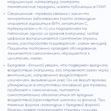
медицинскую литературу, смотреть
тематические передачи, искать публикации в СМИ.
Сверхценная – тревога связана с каким-то
конкретным заболеванием (часто ипохондрик
опасается заразиться ВИЧ, гепатитом C,
туберкулезом и т. п.) или подозрением на
патологию одного из органов (например, любая
цефалгия воспринимается симптомом опухоли
мозга, расстройство пищеварения – раком желудка).
Пациенты постоянно проходят обследования,
занимаются самолечением, обращаются к
целителям, магам.
Бредовая – больной уверен, что подвержен вредному
воздействию (например, его отравляют газом через
вентиляцию, направленно воздействуют
излучением, вызывающим рак). Он не верит врачам,
убеждающим в отсутствии оснований для тревоги,
прибегает к самолечению, пытается
самостоятельно обезопаситься от вредных
воздействий (пресловутые шапочки из фольги). При
тяжелых формах ипохондрик с бредовой формой
болезни может предпринять попытку суицида,