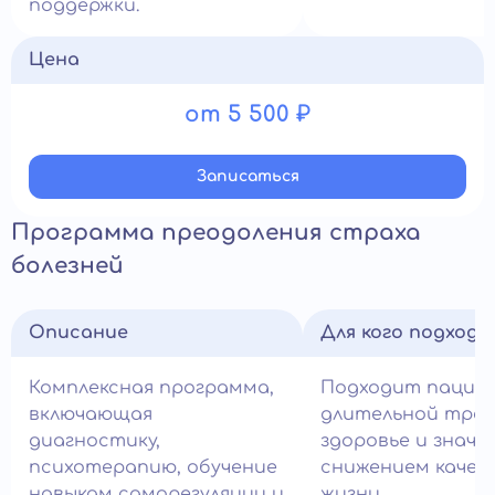
поддержки.
Цена
от 5 500 ₽
Записатьcя
Программа преодоления страха
болезней
Описание
Для кого подход
Комплексная программа,
Подходит пацие
включающая
длительной трев
диагностику,
здоровье и знач
психотерапию, обучение
снижением качес
навыкам саморегуляции и
жизни.