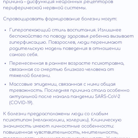
причина – дисфункция нейронных рецепторов
периферической нервной системы.
Спровоцировать формирование болезни могут:
Гиперопекающий стиль воспитания. Излишнее
беспокойство по поводу здоровья ребенка вызывает
гиперфиксацию. Повзрослев, люди перенимают
родительскую модель поведения в отношении
самого себя.
Перенесенная в раннем возрасте психотравма,
связанная со смертью близкого человека от
тяжелой болезни.
Массовые эпидемии, связанная с ними общая
тревожность. Последняя причина стала особенно
актуальной после начала пандемии SARS-CoV-2
(COVID-19).
К болезни предрасположены люди со слабым
психотипом (меланхолики, холерики). Клиническую
значимость имеют личностные особенности:
повышенная чувствительность, мнительность,