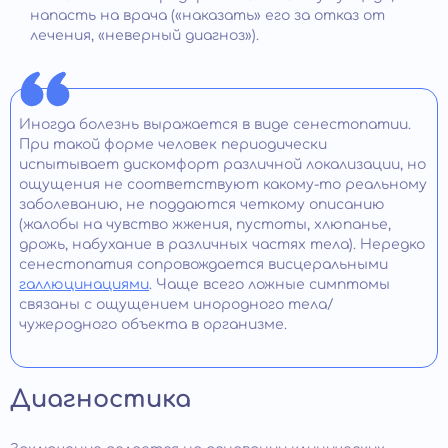
напасть на врача («наказать» его за отказ от
лечения, «неверный диагноз»).
Иногда болезнь выражается в виде сенестопатии.
При такой форме человек периодически
испытывает дискомфорт различной локализации, но
ощущения не соответствуют какому-то реальному
заболеванию, не поддаются четкому описанию
(жалобы на чувство жжения, пустоты, хлюпанье,
дрожь, набухание в различных частях тела). Нередко
сенестопатия сопровождается висцеральными
галлюцинациями
. Чаще всего ложные симптомы
связаны с ощущением инородного тела/
чужеродного объекта в организме.
Диагностика