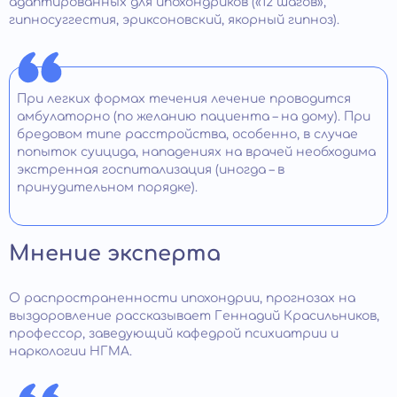
адаптированных для ипохондриков («12 шагов»,
гипносуггестия, эриксоновский, якорный гипноз).
При легких формах течения лечение проводится
амбулаторно (по желанию пациента – на дому). При
бредовом типе расстройства, особенно, в случае
попыток суицида, нападениях на врачей необходима
экстренная госпитализация (иногда – в
принудительном порядке).
Мнение эксперта
О распространенности ипохондрии, прогнозах на
выздоровление рассказывает Геннадий Красильников,
профессор, заведующий кафедрой психиатрии и
наркологии НГМА.