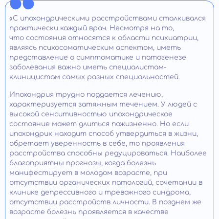
«С ипохондрическими расстройствами сталкивался
практически каждый врач. Несмотря на то,
что состояния относятся к области психиатрии,
являясь психосоматическим аспектом, иметь
представление о симптоматике и патогенезе
заболевания важно иметь специалистам-
клиницистам самых разных специальностей.
Ипохондрия трудно поддается лечению,
характеризуется затяжным течением. У людей с
высокой сенситивностью ипохондрическое
состояние может длиться пожизненно. Но если
ипохондрик находит способ утвердиться в жизни,
обретает уверенность в себе, то проявления
расстройства способны редуцироваться. Наиболее
благоприятны прогнозы, когда болезнь
манифестирует в молодом возрасте, при
отсутствии органических патологий, сочетании в
клинике депрессивного и тревожного синдрома,
отсутствии расстройств личности. В позднем же
возрасте болезнь проявляется в качестве