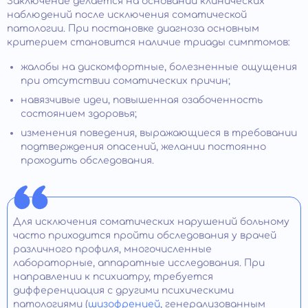
Заключение делается на основании клинических
наблюдений после исключения соматической
патологии. При постановке диагноза основным
критерием становится наличие триады симптомов:
жалобы на дискомфортные, болезненные ощущения
при отсутствии соматических причин;
навязчивые идеи, повышенная озабоченность
состоянием здоровья;
изменения поведения, выражающиеся в требовании
подтверждения опасений, желании постоянно
проходить обследования.
Для исключения соматических нарушений больному
часто приходится пройти обследования у врачей
различного профиля, многочисленные
лабораторные, аппаратные исследования. При
направлении к психиатру, требуется
дифференциация с другими психическими
патологиями (
шизофренией
, генерализованным