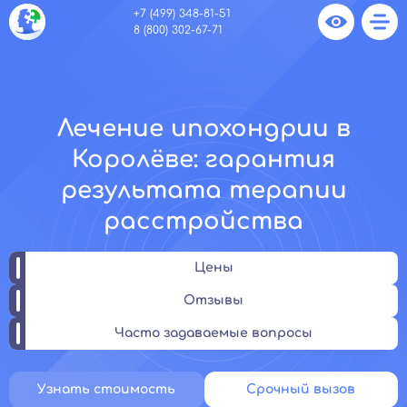
+7 (499) 348-81-51
8 (800) 302-67-71
Лечение ипохондрии в
Королёве: гарантия
результата терапии
расстройства
Цены
Отзывы
Часто задаваемые вопросы
Узнать стоимость
Срочный вызов