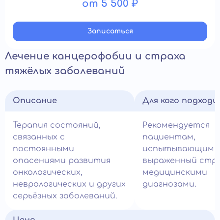
от 5 500 ₽
Записатьcя
Лечение канцерофобии и страха
тяжёлых заболеваний
Описание
Для кого подход
Терапия состояний,
Рекомендуется
связанных с
пациентам,
постоянными
испытывающим
опасениями развития
выраженный стра
онкологических,
медицинскими
неврологических и других
диагнозами.
серьёзных заболеваний.