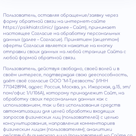
Пользователь, оставляя обращение/заявку через
форму обратной связи на интернет-сайте
https://psikhiatr.clinic/ (далее – Сайт), принимает
настоящее Согласие на обработку персональных
данных (далее – Согласие). Принятием (акцептом)
оферты Согласия является нажатие на кнопку
отправки своих данных на любой странице Сайта с
любой формой обратной связи.
Пользователь, действуя свободно, своей волей и в
своём интересе, подтверждая свою дееспособность,
даёт своё согласие ООО "М-Трезвость" (ИНН
7713428994, адрес: Россия, Москва, ул. Ижорская, д.15, эт/
пом/офис 1/I/106А), которому принадлежит Сайт, на
обработку своих персональных данных как с
использованием, так и без использования средств
автоматизации для целей обработки входящих
запросов физических лиц (пользователей) с целью
консультирования, направления комментариев
физическим лицам (пользователям); аналитики
действий физического лица (пользователя) на Сайте со