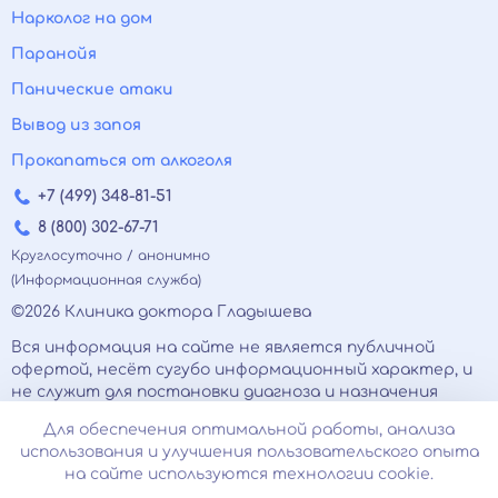
Нарколог на дом
Паранойя
Панические атаки
Вывод из запоя
Прокапаться от алкоголя
+7 (499) 348-81-51
8 (800) 302-67-71
Круглосуточно / анонимно
(Информационная служба)
©2026 Клиника доктора Гладышева
Вся информация на сайте не является публичной
офертой, несёт сугубо информационный характер, и
не служит для постановки диагноза и назначения
лечения.
Для обеспечения оптимальной работы, анализа
Есть противопоказания, необходимо
использования и улучшения пользовательского опыта
проконсультироваться с врачом. Консультационные
на сайте используются технологии cookie.
услуги, оказываемые по телефону, мессенджерам и в