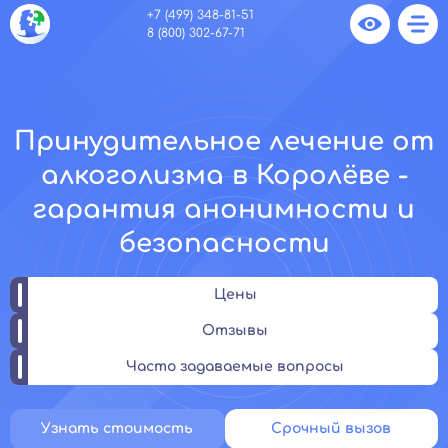
+7 (499) 348-81-51
8 (800) 302-67-71
Принудительное лечение от
алкоголизма в Королёве -
гарантия анонимности и
безопасности
Цены
Отзывы
Часто задаваемые вопросы
Узнать стоимость
Срочный вызов