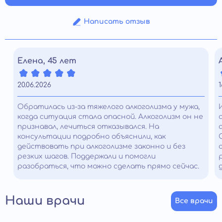
Написать отзыв
Елена, 45 лет
20.06.2026
1
Обратилась из-за тяжелого алкоголизма у мужа,
когда ситуация стала опасной. Алкоголизм он не
признавал, лечиться отказывался. На
консультации подробно объяснили, как
действовать при алкоголизме законно и без
резких шагов. Поддержали и помогли
разобраться, что можно сделать прямо сейчас.
Наши врачи
Все врачи