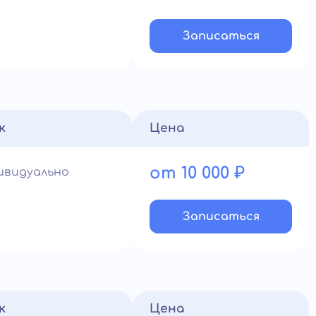
Записатьcя
к
Цена
от 10 000 ₽
ивидуально
Записатьcя
к
Цена