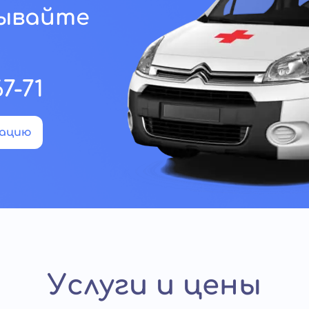
зывайте
67-71
тацию
Услуги и цены