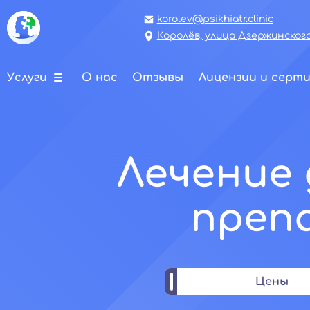
korolev@psikhiatr.clinic
Королёв, улица Дзержинского,
Услуги
О нас
Отзывы
Лицензии и серт
Лечение 
преп
Цены