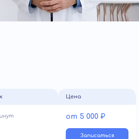
к
Цена
от 5 000 ₽
минут
Записатьcя