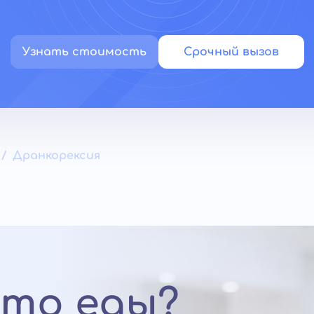
Узнать стоимость
Срочный вызов
Дранкорексия
сто еды?