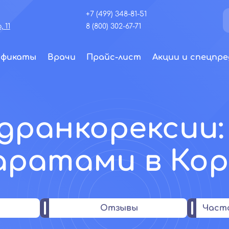
+7 (499) 348-81-51
 11
8 (800) 302-67-71
ификаты
Врачи
Прайс-лист
Акции и спецпре
дранкорексии
аратами в Кор
Отзывы
Част