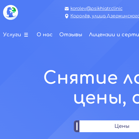
korolev@psikhiatr.clinic
Королёв, улица Дзержинского,
Услуги
О нас
Отзывы
Лицензии и серт
Снятие ло
цены,
Цены