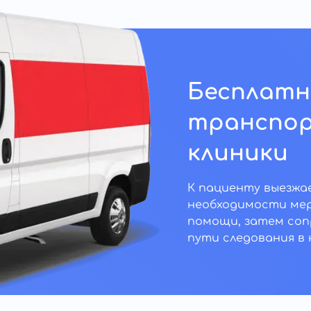
Бесплатн
транспор
клиники
К пациенту выезжае
необходимости мер
помощи, затем соп
пути следования в 