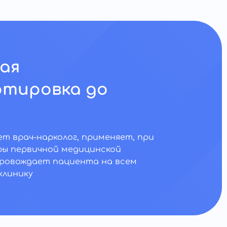
ая
тировка до
т врач-нарколог, применяет, при
ы первичной медицинской
ровождает пациента на всем
клинику