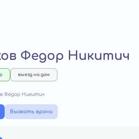
ов Федор Никитич
р
выезд на дом
ов Федор Никитич
Вызвать врача