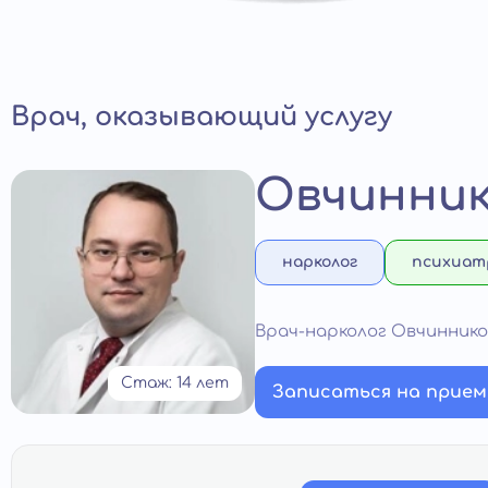
Врач, оказывающий услугу
Овчинник
нарколог
психиат
Врач-нарколог Овчинник
Стаж: 14 лет
Записаться на прием