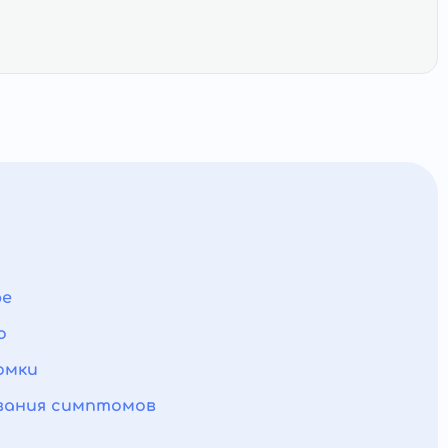
ре
о
омки
ования симптомов