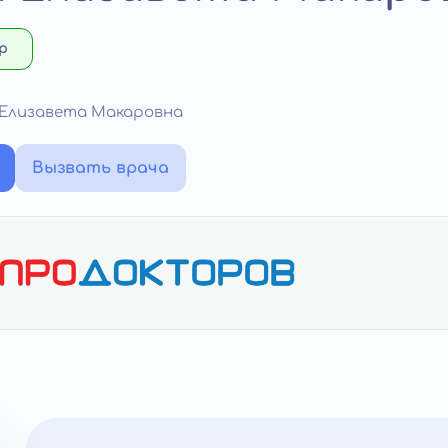
р
 Елизавета Макаровна
Вызвать врача