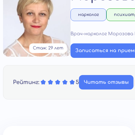
нарколог
психиат
Врач-нарколог Морозова
Стаж: 29 лет
Записаться на прием
Рейтинг:
5
Читать отзывы