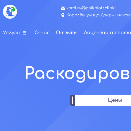
korolev@psikhiatr.clinic
Королёв, улица Дзержинского,
Услуги
О нас
Отзывы
Лицензии и серт
Раскодиров
Цены