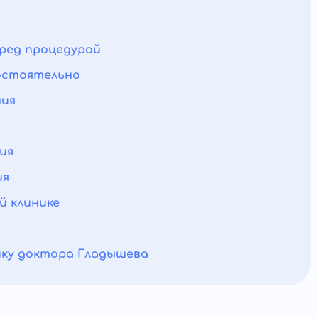
еред процедурой
мостоятельно
ния
ия
ия
й клинике
ику доктора Гладышева