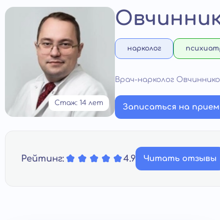
Овчинник
нарколог
психиат
Врач-нарколог Овчинник
Стаж: 14 лет
Записаться на прием
Рейтинг:
4.9
Читать отзывы