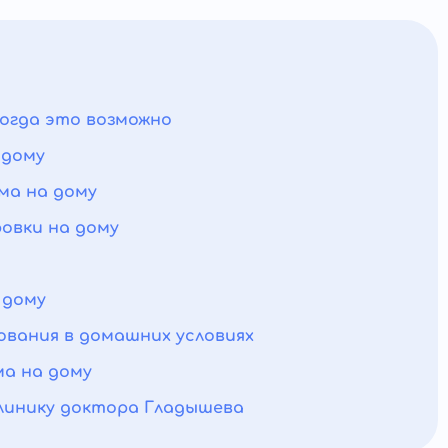
когда это возможно
 дому
ма на дому
овки на дому
 дому
вания в домашних условиях
а на дому
линику доктора Гладышева