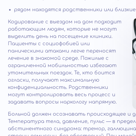
рядом находятся родственники или близкие
Кодирование с выездом на дом подходит
работающим людям, которые не могут
выделить день на посещение клиники.
Пациенты с социофобией или
паническими атаками легче переносят
лечение в знакомой среде. Пожилые с
ограниченной мобильностью избегают
утомительных поездок. Те, кто боится
огласки, получают максимальную
конфиденциальность. Родственники
могут контролировать весь процесс и
задавать вопросы наркологу напрямую.
Больной должен осознавать происходящее и д
Температура тела, давление, пульс — в пред
абстинентного синдрома: тремор, галлюцинац