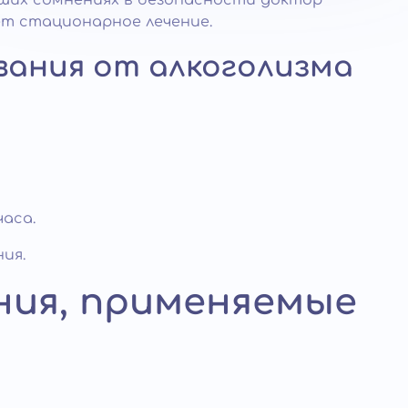
йших сомнениях в безопасности доктор
т стационарное лечение.
ания от алкоголизма
часа.
ия.
ия, применяемые