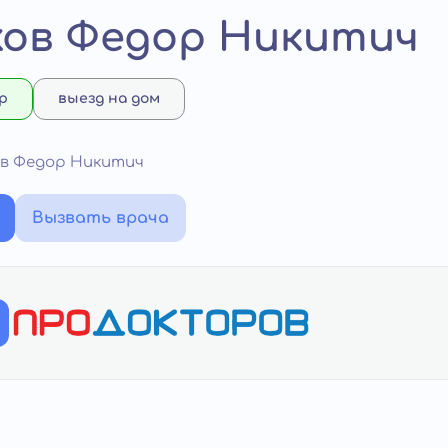
ов Федор Никитич
р
выезд на дом
ов Федор Никитич
Вызвать врача