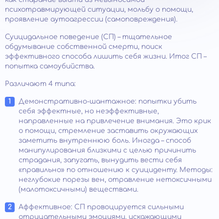
психотравмирующей ситуации, мольбу о помощи,
проявление аутоагрессии (самоповреждения).
Суицидальное поведение (СП) – тщательное
обдумывание собственной смерти, поиск
эффективного способа лишить себя жизни. Итог СП –
попытка самоубийства.
Различают 4 типа:
Демонстративно-шантажное: попытки убить
себя эффектные, но неэффективные,
направленные на привлечение внимания. Это крик
о помощи, стремление заставить окружающих
заметить внутреннюю боль. Иногда – способ
манипулирования близкими с целью причинить
страдания, запугать, вынудить вести себя
«правильно» по отношению к суициденту. Методы:
неглубокие порезы вен, отравление нетоксичными
(малотоксичными) веществами.
Аффективное: СП провоцируется сильными
отрицательными эмоциями, искажающими