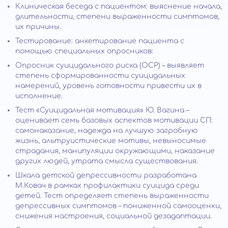
Клиническая беседа с пациентом: выяснение начала,
длительности, степени выраженности симптомов,
их причины.
Тестирование: анкетирование пациента с
помощью специальных опросников:
Опросник суицидального риска (ОСР) – выявляет
степень сформированности суицидальных
намерений, уровень готовности привести их в
исполнение.
Тест «Суицидальная мотивация» Ю. Вагина –
оценивает семь базовых аспектов мотивации СП:
самонаказание, надежда на лучшую загробную
жизнь, альтруистические мотивы, невыносимые
страдания, манипуляции окружающими, наказание
других людей, утрата смысла существования.
Шкала детской депрессивности разработана
М.Ковач в рамках профилактики суицида среди
детей. Тест определяет степень выраженности
депрессивных симптомов – пониженной самооценки,
снижения настроения, социальной дезадаптации.