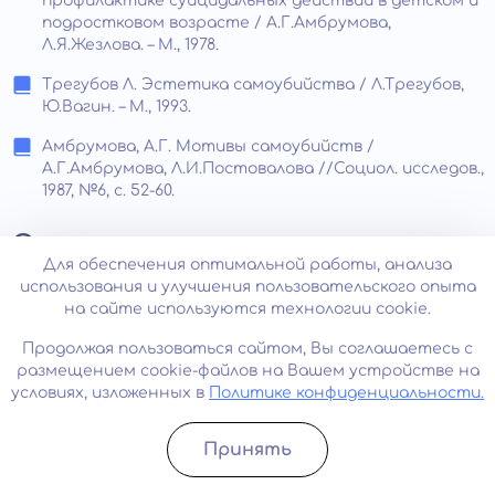
профилактике суицидальных действий в детском и
подростковом возрасте / А.Г.Амбрумова,
Л.Я.Жезлова. – М., 1978.
Трегубов Л. Эстетика самоубийства / Л.Трегубов,
Ю.Вагин. – М., 1993.
Амбрумова, А.Г. Мотивы самоубийств /
А.Г.Амбрумова, Л.И.Постовалова //Социол. исследов.,
1987, №6, с. 52-60.
Отзывы
Для обеспечения оптимальной работы, анализа
использования и улучшения пользовательского опыта
Все отзывы
на сайте используются технологии cookie.
Продолжая пользоваться сайтом, Вы соглашаетесь с
Написать отзыв
размещением cookie-файлов на Вашем устройстве на
условиях, изложенных в
Политике конфиденциальности.
Принять
Андрей, 45 лет
Записатьcя
Позвонить