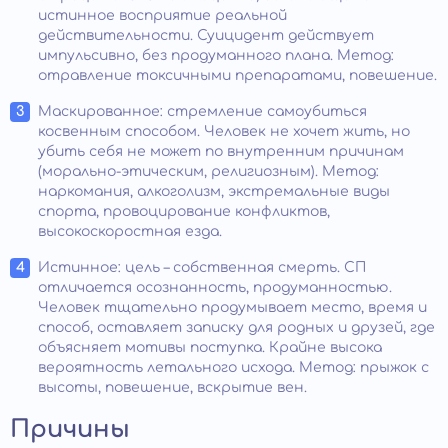
истинное восприятие реальной
действительности. Суицидент действует
импульсивно, без продуманного плана. Метод:
отравление токсичными препаратами, повешение.
Маскированное: стремление самоубиться
косвенным способом. Человек не хочет жить, но
убить себя не может по внутренним причинам
(морально-этическим, религиозным). Метод:
наркомания, алкоголизм, экстремальные виды
спорта, провоцирование конфликтов,
высокоскоростная езда.
Истинное: цель – собственная смерть. СП
отличается осознанность, продуманностью.
Человек тщательно продумывает место, время и
способ, оставляет записку для родных и друзей, где
объясняет мотивы поступка. Крайне высока
вероятность летального исхода. Метод: прыжок с
высоты, повешение, вскрытие вен.
Причины