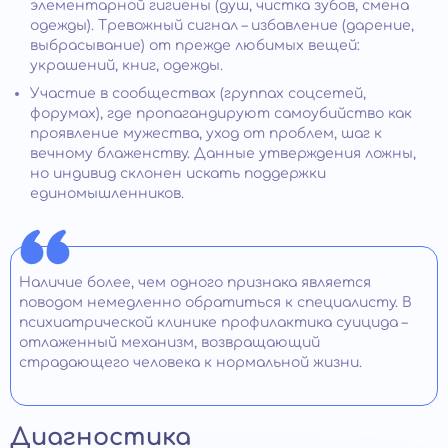
элементарной гигиены (душ, чистка зубов, смена
одежды). Тревожный сигнал – избавление (дарение,
выбрасывание) от прежде любимых вещей:
украшений, книг, одежды.
Участие в сообществах (группах соцсетей,
форумах), где пропагандируют самоубийство как
проявление мужества, уход от проблем, шаг к
вечному блаженству. Данные утверждения ложны,
но индивид склонен искать поддержки
единомышленников.
Наличие более, чем одного признака является
поводом немедленно обратиться к специалисту. В
психиатрической клинике профилактика суицида –
отлаженный механизм, возвращающий
страдающего человека к нормальной жизни.
Диагностика