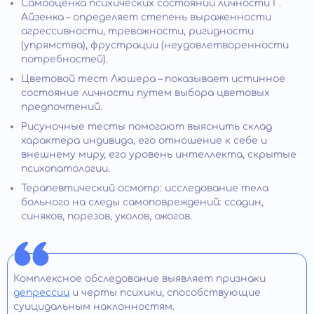
Самооценка психических состояний личности Г.
Айзенка – определяет степень выраженности
агрессивности, тревожности, ригидности
(упрямства), фрустрации (неудовлетворенности
потребностей).
Цветовой тест Люшера – показывает истинное
состояние личности путем выбора цветовых
предпочтений.
Рисуночные тесты помогают выяснить склад
характера индивида, его отношение к себе и
внешнему миру, его уровень интеллекта, скрытые
психопатологии.
Терапевтический осмотр: исследование тела
больного на следы самоповреждений: ссадин,
синяков, порезов, уколов, ожогов.
Комплексное обследование выявляет признаки
депрессии
и черты психики, способствующие
суицидальным наклонностям.