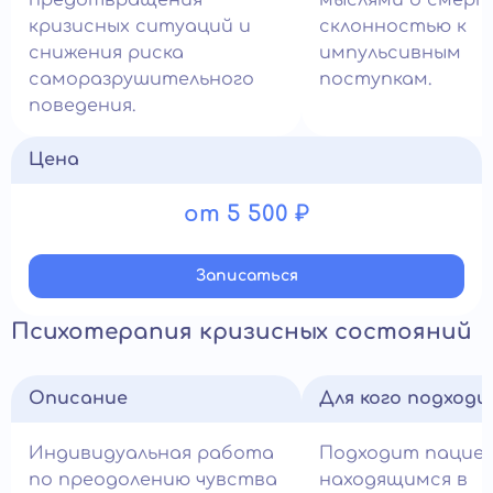
предотвращения
мыслями о смерт
кризисных ситуаций и
склонностью к
снижения риска
импульсивным
саморазрушительного
поступкам.
поведения.
Цена
от 5 500 ₽
Записатьcя
Психотерапия кризисных состояний
Описание
Для кого подход
Индивидуальная работа
Подходит пацие
по преодолению чувства
находящимся в