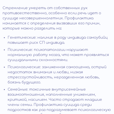
Стремление умереть от собственных рук
противоестественно, особенно если речь идет о
суициде несовершеннолетних. Профилактика
начинается с определения вызвавших его причин,
которые можно разделить на:
Генетические: наличие в роду индивида самоубийц
повышает риск СП индивида.
Психические: психопатологии нарушают
нормальную работу мозга, что может проявляться
суицидальными склонностями.
Психологические: заниженная самооценка, острый
недостаток внимания и любви, низкая
стрессоустойчивость, неразделенная любовь,
боязнь будущего.
Семейные: токсичные внутрисемейные
взаимоотношения, наполненные унижением,
критикой, насилием. Часто страдают младшие
члены семьи. Профилактика суицида среди
подростков как раз подразумевает психологическую