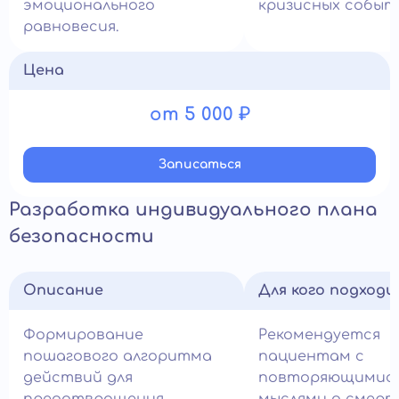
эмоционального
кризисных событ
равновесия.
Цена
от 5 000 ₽
Записатьcя
Разработка индивидуального плана
безопасности
Описание
Для кого подход
Формирование
Рекомендуется
пошагового алгоритма
пациентам с
действий для
повторяющимис