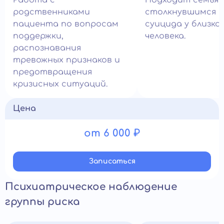
Работа с
Подходит семьям
родственниками
столкнувшимся с
пациента по вопросам
суицида у близко
поддержки,
человека.
распознавания
тревожных признаков и
предотвращения
кризисных ситуаций.
Цена
от 6 000 ₽
Записатьcя
Психиатрическое наблюдение
группы риска