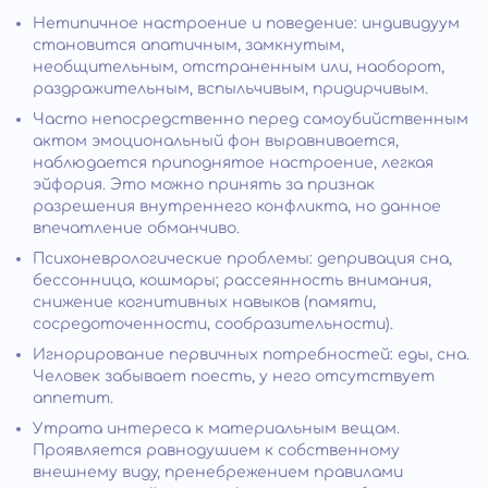
Нетипичное настроение и поведение: индивидуум
становится апатичным, замкнутым,
необщительным, отстраненным или, наоборот,
раздражительным, вспыльчивым, придирчивым.
Часто непосредственно перед самоубийственным
актом эмоциональный фон выравнивается,
наблюдается приподнятое настроение, легкая
эйфория. Это можно принять за признак
разрешения внутреннего конфликта, но данное
впечатление обманчиво.
Психоневрологические проблемы: депривация сна,
бессонница, кошмары; рассеянность внимания,
снижение когнитивных навыков (памяти,
сосредоточенности, сообразительности).
Игнорирование первичных потребностей: еды, сна.
Человек забывает поесть, у него отсутствует
аппетит.
Утрата интереса к материальным вещам.
Проявляется равнодушием к собственному
внешнему виду, пренебрежением правилами