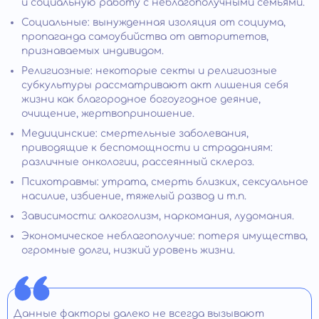
и социальную работу с неблагополучными семьями.
Социальные: вынужденная изоляция от социума,
пропаганда самоубийства от авторитетов,
признаваемых индивидом.
Религиозные: некоторые секты и религиозные
субкультуры рассматривают акт лишения себя
жизни как благородное богоугодное деяние,
очищение, жертвоприношение.
Медицинские: смертельные заболевания,
приводящие к беспомощности и страданиям:
различные онкологии, рассеянный склероз.
Психотравмы: утрата, смерть близких, сексуальное
насилие, избиение, тяжелый развод и т.п.
Зависимости: алкоголизм, наркомания, лудомания.
Экономическое неблагополучие: потеря имущества,
огромные долги, низкий уровень жизни.
Данные факторы далеко не всегда вызывают