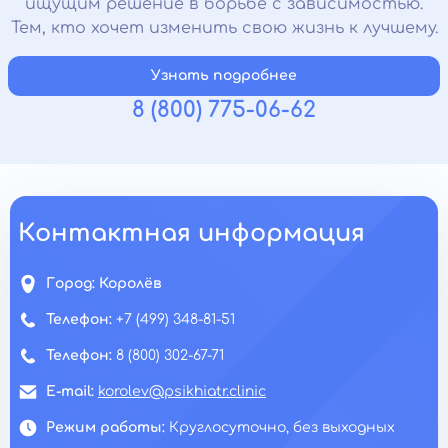
ищущим решение в борьбе с зависимостью.
Тем, кто хочет изменить свою жизнь к лучшему.
Узнать подробнее
8 (800) 775-06-62
Контактная информация
Город:
Королёв
Телефон:
+7 (499) 348-81-51
Телефон:
8 (800) 302-67-71
E-mail:
korolev@psikhiatr.clinic
Режим работы:
Круглосуточно, без выходных