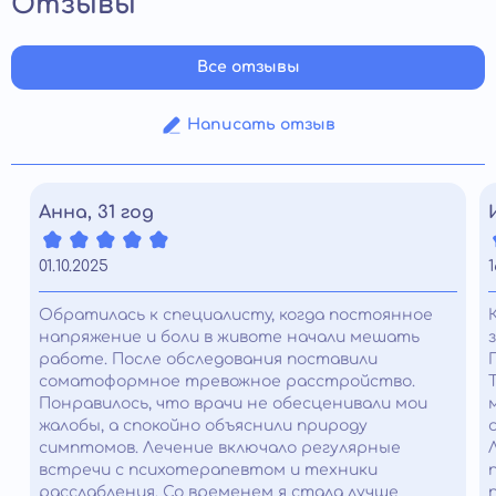
Отзывы
Все отзывы
Написать отзыв
Анна, 31 год
01.10.2025
1
Обратилась к специалисту, когда постоянное
напряжение и боли в животе начали мешать
работе. После обследования поставили
соматоформное тревожное расстройство.
Понравилось, что врачи не обесценивали мои
жалобы, а спокойно объяснили природу
симптомов. Лечение включало регулярные
встречи с психотерапевтом и техники
расслабления. Со временем я стала лучше