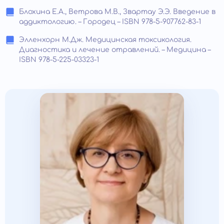
Блохина Е.А., Ветрова М.В., Звартау Э.Э. Введение в
аддиктологию. – Городец – ISBN 978-5-907762-83-1
Элленхорн М.Дж. Медицинская токсикология.
Диагностика и лечение отравлений. – Медицина –
ISBN 978-5-225-03323-1