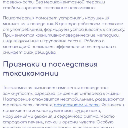
тревожность. Без медикаментозной терапии
стабилизировать состояние невозможно.
Психотерапия помогает устранить нарушения
мышления и поведения. В центре работаем с отказом
от употребления, формируем устойчивость к стрессу.
Применяются когнитивно-поведенческие методики,
индивидуальные и групповые сессии. Работа с
мотивацией повышает эффективность терапии и
снижает риск рецидива.
Признаки и последствия
токсикомании
Токсикомания вызывает изменения в поведении:
замкнутость, агрессию, снижение интереса к жизни.
Настроение становится нестабильным, развиваются
тревожность, апатия,
раздражительность
. Физически
проявляется головокружениями, судорогами,
нарушениями дыхания и сердечного ритма. Часто
страдают печень, почки и органы чувств. Особую
тревогу вызывает токсикомания дезодорантом и