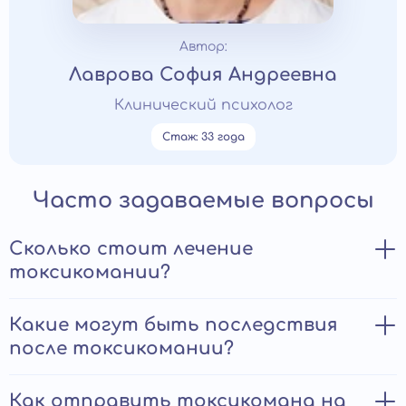
Автор:
Лаврова София Андреевна
Клинический психолог
Стаж: 33 года
Часто задаваемые вопросы
Сколько стоит лечение
токсикомании?
Стоимость зависит от формы зависимости,
Какие могут быть последствия
продолжительности курса и выбранного формата —
после токсикомании?
стационарного или амбулаторного. В цену входит
диагностика, медикаментозное лечение,
психотерапия и наблюдение специалистов. Точная
Даже после прекращения употребления сохраняются
Как отправить токсикомана на