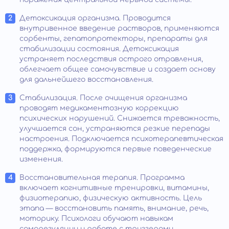
Детоксикация организма. Проводится
внутривенное введение растворов, применяются
сорбенты, гепатопротекторы, препараты для
стабилизации состояния. Детоксикация
устраняет последствия острого отравления,
облегчает общее самочувствие и создает основу
для дальнейшего восстановления.
Стабилизация. После очищения организма
проводят медикаментозную коррекцию
психических нарушений. Снижается тревожность,
улучшается сон, устраняются резкие перепады
настроения. Подключается психотерапевтическая
поддержка, формируются первые поведенческие
изменения.
Восстановительная терапия. Программа
включает когнитивные тренировки, витамины,
физиотерапию, физическую активность. Цель
этапа — восстановить память, внимание, речь,
моторику. Психологи обучают навыкам
саморегуляции и работе с триггерами