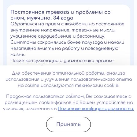
Постоянная тревога и проблемы со
сном, мужчина, 34 года
Обратился на прием с жалобами на постоянное
внутреннее напряжение, тревожные мысли,
учащенное сердцебиение и бессонницу.
Симптомы сохранялись более полугода и начали
негативно влиять на работу и повседневную
жизнь.
После консультации и диагностики врачом-
психиатром было выявлено тревожное
расстройство. Пациенту назначили
Для обеспечения оптимальной работы, анализа
медикаментозную терапию и рекомендовали
использования и улучшения пользовательского опыта
курс психотерапии.
на сайте используются технологии cookie.
Результат: через 6 недель лечения значительно
Продолжая пользоваться сайтом, Вы соглашаетесь с
снизился уровень тревоги, нормализовался сон,
размещением cookie-файлов на Вашем устройстве на
улучшилась концентрация внимания и общее
условиях, изложенных в
Политике конфиденциальности.
самочувствие.
Принять
Записатьcя
Позвонить
Снижение настроения и потеря
интереса к жизни, женщина, 42 года