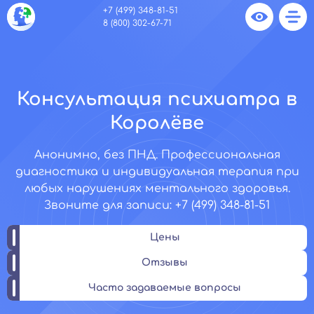
+7 (499) 348-81-51
8 (800) 302-67-71
Консультация психиатра в
Королёве
Анонимно, без ПНД. Профессиональная
диагностика и индивидуальная терапия при
любых нарушениях ментального здоровья.
Звоните для записи: +7 (499) 348-81-51
Цены
Отзывы
Часто задаваемые вопросы